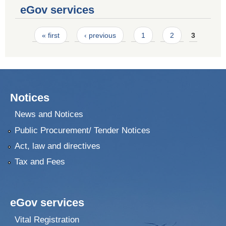
eGov services
Pages
« first
‹ previous
1
2
3
Notices
News and Notices
Public Procurement/ Tender Notices
Act, law and directives
Tax and Fees
eGov services
Vital Registration