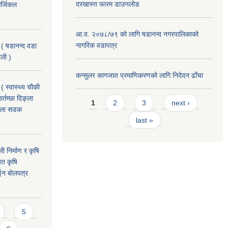
दरखास्त फारम डाउनलोड
र्जिकल
आ.व. २०७८/७९ को लागि षडानन्द नगरपालिकाको
नागरिक वडापत्र
 ( षडानन्द वडा
ाली )
कन्सुलर कागजात प्रमाणिकरणको लागि निदेदन ढाँचा
( स्वास्थ्य चौकी
Pages
्तम्छा दिङ्ला
1
2
3
next ›
खोला सडक
last »
ी निर्माण र कृषि
यत कृषि
ईन बोलपत्र
5