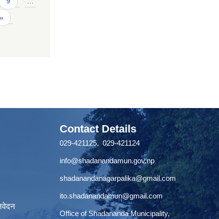
9
…
 »
Contact Details
029-421125, 029-421124
info@shadanandamun.gov.np
shadanandanagarpalika@gmail.com
ito.shadanandamun@gmail.com
िवेदन
Office of Shadananda Municipality,