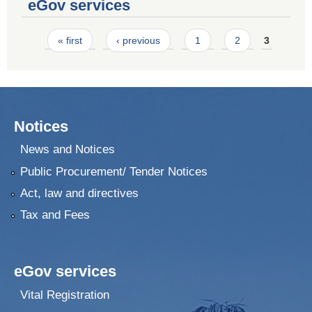
eGov services
Pages
« first
‹ previous
1
2
3
Notices
News and Notices
Public Procurement/ Tender Notices
Act, law and directives
Tax and Fees
eGov services
Vital Registration