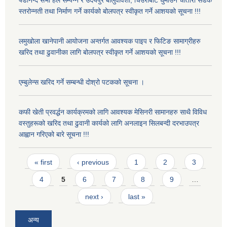
षडानन्द सभा हल सम्पन्न र उदयपुर बालुवावैंशी, चिउरीबोटे घुमाउने चौतारा सडक
स्तरोन्नती तथा निर्माण गर्ने कार्यको बोलपत्र स्वीकृत गर्ने आशयको सूचना !!!
लमुखोला खानेपानी आयोजना अन्तर्गत आवश्यक पाइप र फिटिङ सामाग्रीहरु
खरिद तथा ढुवानीका लागि बोलपत्र स्वीकृत गर्ने आशयको सूचना !!!
एम्बुलेन्स खरिद गर्ने सम्बन्धी दोश्रो पटकको सूचना ।
कफी खेती प्रवर्द्धन कार्यक्रमको लागि आवश्यक मेसिनरी सामानहरु साथै विविध
वस्तुहरूको खरिद तथा ढुवानी कार्यको लागि अनलाइन सिलबन्दी दरभाउपत्र
आह्वान गरिएको बारे सूचना !!!
Pages
« first
‹ previous
1
2
3
4
5
6
7
8
9
…
next ›
last »
अन्य