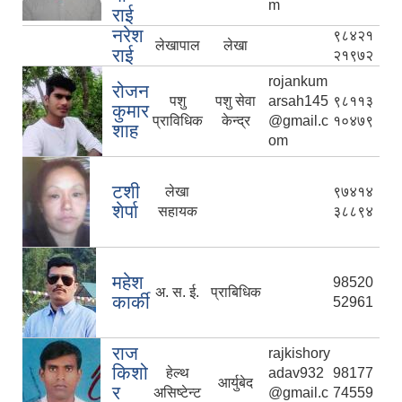
m
राई
नरेश
९८४२१
लेखापाल
लेखा
राई
२१९७२
rojankum
रोजन
पशु
पशु सेवा
arsah145
९८११३
कुमार
प्राविधिक
केन्द्र
@gmail.c
१०४७९
शाह
om
टशी
लेखा
९७४१४
शेर्पा
सहायक
३८८९४
महेश
98520
अ. स. ई.
प्राबिधिक
कार्की
52961
राज
rajkishory
किशो
हेल्थ
adav932
98177
आर्युबेद
र
असिष्टेन्ट
@gmail.c
74559