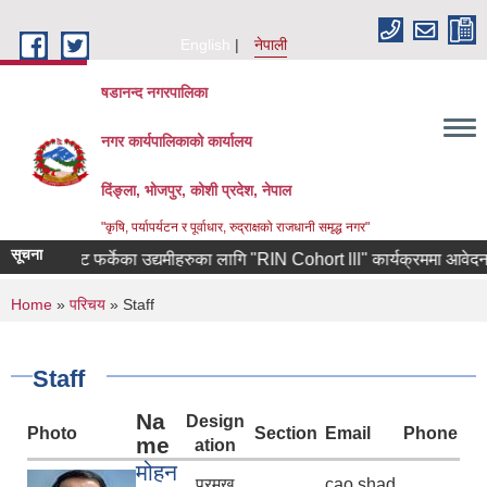
Skip to main content
English
नेपाली
षडानन्द नगरपालिका
नगर कार्यपालिकाको कार्यालय
दिंङ्ला, भोजपुर, कोशी प्रदेश, नेपाल
"कृषि, पर्यापर्यटन र पूर्वाधार, रुद्राक्षको राजधानी समृद्ध नगर"
सूचना
याबाट फर्केका उद्यमीहरुका लागि "RIN Cohort lll" कार्यक्रममा आवेदन पेश गर्ने स
You are here
Home
»
परिचय
» Staff
Staff
Na
Design
Photo
Section
Email
Phone
me
ation
मोहन
प्रमुख
cao.shad