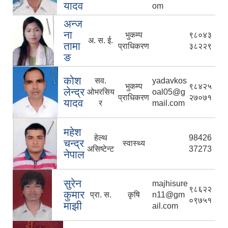
यादव
om
अन्ज
ना
भुकम्प
९८०४३
अ. स. ई.
तामा
प्राधिकरण
३८२२९
ङ
कोश
सव.
yadavkos
भुकम्प
९८४२५
लेन्द्र
ओभरसिय
oal05@g
प्राधिकरण
२७०७१
यादव
र
mail.com
महेश
हेल्थ
98426
चन्द्र
स्वास्थ्य
असिष्टेन्ट
37273
नेपाल
सुरेन
majhisure
९८६२२
कुमार
प्रा. स.
कृषि
n11@gm
०९७५१
माझी
ail.com