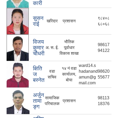
कारी
सुसन
९८४०८
खरिदार
प्रशासन
राई
६८०६८
विजय
भौतिक
98617
कुमार
अ. स. ई.
पूर्वाधार
94122
चौधरी
विकास शाखा
ward14.s
क्षिति
१४ नं वडा
वडा
hadanand
98620
ज
कार्यालय,
सचिव
amun@g
55677
बस्नेत
बोया
mail.com
अर्जुन
सामाजिक
98113
तामा
प्रशासन
परिचालक
18376
ङ्ग