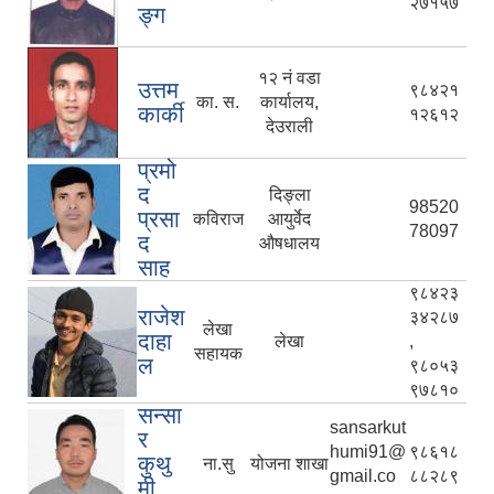
२७१५७
ङ्ग
१२ नं वडा
उत्तम
९८४२१
का. स.
कार्यालय,
कार्की
१२६१२
देउराली
प्रमो
द
दिङ्ला
98520
प्रसा
कविराज
आयुर्वेद
78097
द
औषधालय
साह
९८४२३
राजेश
३४२८७
लेखा
दाहा
लेखा
,
सहायक
ल
९८०५३
९७८१०
सन्सा
sansarkut
र
humi91@
९८६१८
कुथु
ना.सु
योजना शाखा
gmail.co
८८२८९
मी