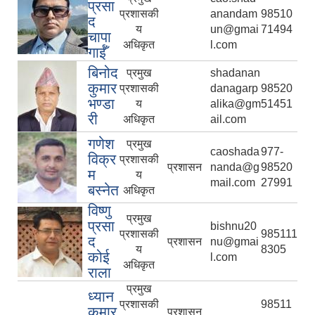
प्रसा
प्रशासकी
anandam
98510
द
य
un@gmai
71494
चापा
अधिकृत
l.com
गाईँ
बिनोद
प्रमुख
shadanan
कुमार
प्रशासकी
danagarp
98520
भण्डा
य
alika@gm
51451
री
अधिकृत
ail.com
गणेश
प्रमुख
caoshada
977-
विक्र
प्रशासकी
प्रशासन
nanda@g
98520
म
य
mail.com
27991
बस्नेत
अधिकृत
विष्णु
प्रमुख
प्रसा
bishnu20
प्रशासकी
985111
द
प्रशासन
nu@gmai
य
8305
कोई
l.com
अधिकृत
राला
प्रमुख
ध्यान
प्रशासकी
98511
कुमार
प्रशासन