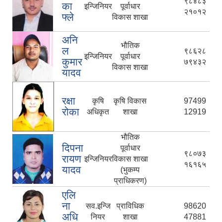
९८४८३
का
इन्जिनियर
पूर्वाधार
२१०१२
फ्ले
विकास शाखा
अनि
भौतिक
ल
९८६२८
इन्जिनियर
पूर्वाधार
कुमार
७९४३२
विकास शाखा
यादव
रक्षा
कृषि
कृषि विकास
97499
रोका
अधिकृत
शाखा
12919
भौतिक
दिपना
पूर्वाधार
९८०७३
रायण
इन्जिनियर
विकास शाखा
१६१६५
यादव
(भुकम्प
प्राधिकरण)
एलि
ना
सव.इन्जि
प्राविधिक
98620
अधि
नियर
शाखा
47881