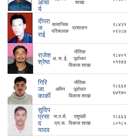
आचा
शाखा
र्य
दीपरा
सामाजिक
९८४२१
ज
प्रशासन
परिचालक
०९२८७
राई
भौतिक
राजेश
९८४०१
अ. स. ई.
पूर्वाधार
श्रेष्ठ
०१९७३
विकास शाखा
गिरि
भौतिक
९८६६४
जा
अमिन
पूर्वाधार
६७९७०
कार्की
विकास शाखा
सुदिप
प्रसा
ना.प.से.
पशुपंक्षी
९८६६३
द
प्रा.स.
विकास शाखा
८०१८५
यादव