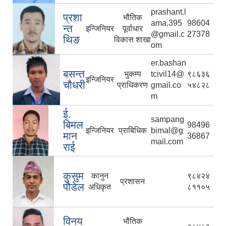
prashant.l
प्रशा
भौतिक
ama.395
98604
न्त
इन्जिनियर
पूर्वाधार
@gmail.c
27378
थिङ
विकास शाखा
om
er.bashan
बसन्त
भुकम्प
tcivil14@
९८६३६
इन्जिनियर
चौधरी
प्राधिकरण
gmail.co
५४८२८
m
ई.
sampang
बिमल
98496
इन्जिनियर
प्राबिधिक
bimal@g
मान
36867
mail.com
राई
कुसुम
कानुन
९८४२४
प्रशासन
पौडेल
अधिकृत
८११०५
विनय
भौतिक