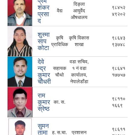
प्रेम
दिङ्ला
शंकर
९८४५२
वैद्य
आयुर्वेद
प्रसा
४९२०२
औषधालय
द
शुस्मा
कृषि
कृषि विकास
९८६४३
साप
प्राविधिक
शाखा
९३७४८
कोटा
देवे
वडा सचिव,
न्द्र
सहायक
१ नं वडा
९८६४१
कुमार
चौथो
कार्यालय,
१७७५७
चौधरी
नेपालेडाँडा
राम
९८११०
कुमार
का. स.
१६६९
स्रेष्ठ
सुमन
९८६११
तामा
ह. स.चा.
प्रशासन