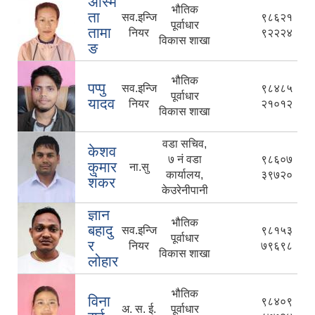
अस्मि
भौतिक
ता
सव.इन्जि
९८६२१
पूर्वाधार
तामा
नियर
९२२२४
विकास शाखा
ङ
भौतिक
पप्पु
सव.इन्जि
९८४८५
पूर्वाधार
यादव
नियर
२१०१२
विकास शाखा
वडा सचिव,
केशव
७ नं वडा
९८६०७
कुमार
ना.सु
कार्यालय,
३९७२०
शंकर
केउरेनीपानी
ज्ञान
भौतिक
बहादु
सव.इन्जि
९८१५३
पूर्वाधार
र
नियर
७९६९८
विकास शाखा
लोहार
भौतिक
विना
९८४०९
अ. स. ई.
पूर्वाधार