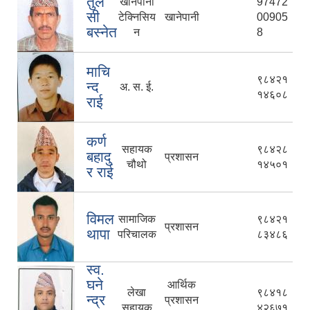
तुल
खानेपानी
97472
सी
टेक्निसिय
खानेपानी
00905
बस्नेत
न
8
माचि
९८४२१
न्द
अ. स. ई.
१४६०८
राई
कर्ण
सहायक
९८४२८
बहादु
प्रशासन
चौथो
१४५०१
र राई
विमल
सामाजिक
९८४२१
प्रशासन
थापा
परिचालक
८३४८६
स्व.
घने
आर्थिक
लेखा
९८४१८
न्द्र
प्रशासन
सहायक
४२६७१