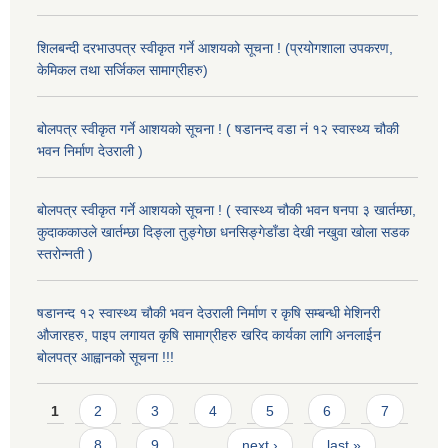
शिलबन्दी दरभाउपत्र स्वीकृत गर्ने आशयको सूचना ! (प्रयोगशाला उपकरण,
केमिकल तथा सर्जिकल सामाग्रीहरु)
बोलपत्र स्वीकृत गर्ने आशयको सूचना ! ( षडानन्द वडा नं १२ स्वास्थ्य चौकी
भवन निर्माण देउराली )
बोलपत्र स्वीकृत गर्ने आशयको सूचना ! ( स्वास्थ्य चौकी भवन षनपा ३ खार्तम्छा,
कुदाककाउले खार्तम्छा दिङ्ला तुङ्गेछा धनसिङ्गेडाँडा देखी नखुवा खोला सडक
स्तरोन्नती )
षडानन्द १२ स्वास्थ्य चौकी भवन देउराली निर्माण र कृषि सम्बन्धी मेशिनरी
औजारहरु, पाइप लगायत कृषि सामाग्रीहरु खरिद कार्यका लागि अनलाईन
बोलपत्र आह्वानको सूचना !!!
Pages
1
2
3
4
5
6
7
8
9
…
next ›
last »