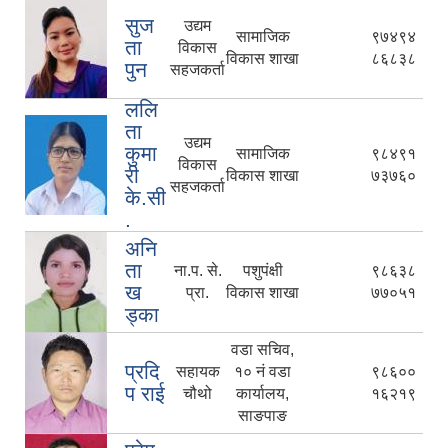
सुज
उद्यम
सामाजिक
९७४९४
ता
विकास
विकास शाखा
८६८३८
पुन
सहजकर्ता
ललि
ता
उद्यम
कुमा
सामाजिक
९८४९१
विकास
री
विकास शाखा
७३७६०
सहजकर्ता
के.सी
.
अनि
ता
ना.प. से.
पशुपंक्षी
९८६३८
ख
प्रा.
विकास शाखा
७७०५१
ड्का
वडा सचिव,
प्रदि
सहायक
१० नं वडा
९८६००
प राई
चौथो
कार्यालय,
१६२१९
साङपाङ