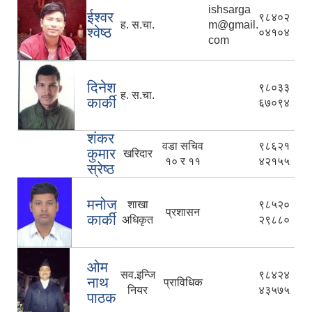
ishsarga
ईश्वर
९८४०२
ह. स.चा.
m@gmail.
श्वेष्ठ
०४१०४
com
दिनेश
९८०३३
ह. स.चा.
कार्की
६७०९४
शंकर
वडा सचिव
९८६२१
कुमार
खरिदार
१० र ११
४२१५५
स्रेष्ठ
मनोज
शाखा
९८५२०
प्रशासन
कार्की
अधिकृत
२९८८०
ओम
सव.इन्जि
९८४२४
नाथ
प्राविधिक
नियर
४३५७५
पाठक