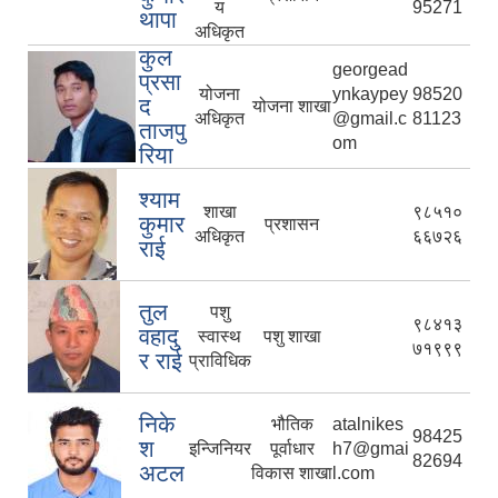
य
95271
थापा
अधिकृत
कुल
georgead
प्रसा
योजना
ynkaypey
98520
द
योजना शाखा
अधिकृत
@gmail.c
81123
ताजपु
om
रिया
श्याम
शाखा
९८५१०
कुमार
प्रशासन
अधिकृत
६६७२६
राई
तुल
पशु
९८४१३
वहादु
स्वास्थ
पशु शाखा
७१९९९
र राई
प्राविधिक
निके
भौतिक
atalnikes
98425
श
इन्जिनियर
पूर्वाधार
h7@gmai
82694
अटल
विकास शाखा
l.com