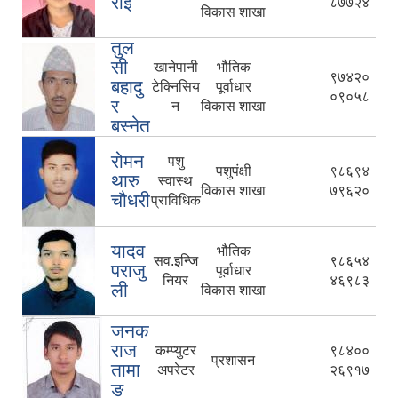
राई
८७७२४
विकास शाखा
तुल
सी
खानेपानी
भौतिक
९७४२०
बहादु
टेक्निसिय
पूर्वाधार
०९०५८
र
न
विकास शाखा
बस्नेत
रोमन
पशु
पशुपंक्षी
९८६९४
थारु
स्वास्थ
विकास शाखा
७९६२०
चौधरी
प्राविधिक
यादव
भौतिक
सव.इन्जि
९८६५४
पराजु
पूर्वाधार
नियर
४६९८३
ली
विकास शाखा
जनक
राज
कम्प्युटर
९८४००
प्रशासन
तामा
अपरेटर
२६९१७
ङ