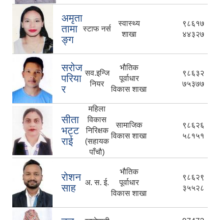
अमृता
स्वास्थ्य
९८६१७
तामा
स्टाफ नर्स
शाखा
४४३२७
ङ्ग
सरोज
भौतिक
सव.इन्जि
९८६३२
परिया
पूर्वाधार
नियर
७५३७७
र
विकास शाखा
महिला
सीता
विकास
सामाजिक
९८६२६
भट्ट
निरिक्षक
विकास शाखा
५८१५१
राई
(सहायक
पाँचौ)
भौतिक
रोशन
९८६२९
अ. स. ई.
पूर्वाधार
साह
३५५२८
विकास शाखा