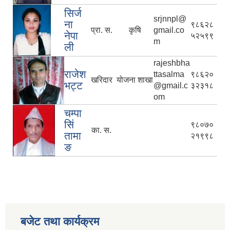
सिर्ज
srjnnpl@
ना
९८६२८
प्रा. स.
कृषि
gmail.co
नेपा
५२५९९
m
ली
rajeshbha
राजेश
ttasalma
९८६२०
खरिदार
योजना शाखा
भट्ट
@gmail.c
३२३१८
om
चम्पा
सिं
९८०७०
का. स.
तामा
२१९९८
ङ
बजेट तथा कार्यक्रम