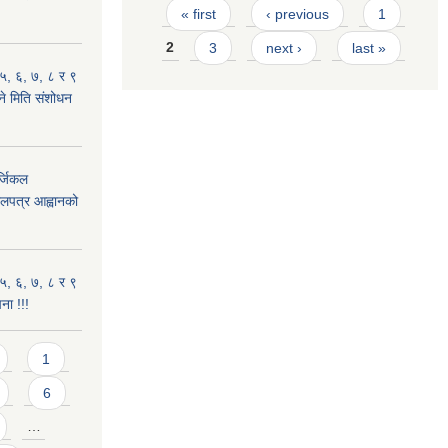
Pages
« first
‹ previous
1
2
3
next ›
last »
५, ६, ७, ८ र ९
ल्ने मिति संशोधन
्जिकल
लपत्र आह्वानको
५, ६, ७, ८ र ९
चना !!!
1
6
…