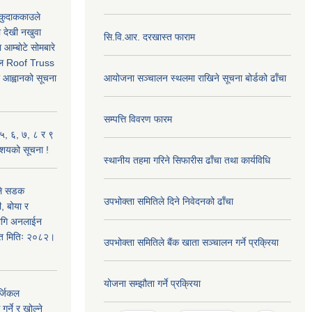
, कुदाककाउले
ा देखी नखुवा
सि.वि.आर. दरखास्त फाराम
 आम्बोटे सोमबारे
ताल Roof Truss
र आह्वानको सूचना
आयोजना सञ्चालन स्थलमा राखिने सूचना बोर्डको ढाँचा
सम्पत्ति विवरण फारम
५, ६, ७, ८ र ९
 आशयको सूचना !
स्थानीय तहमा गरिने सिफारीस ढाँचा तथा कार्यविधि
उले सडक
उपभोक्ता समितिले दिने निवेदनको ढाँचा
ी, बोया र
लागि अनलाईन
शित मितिः २०८२।
उपभोक्ता समितिले बैंक खाता सञ्चालन गर्ने प्रक्रिया
योजना सम्झौता गर्ने प्रक्रिया
्जिकल
र्ने र खोल्ने