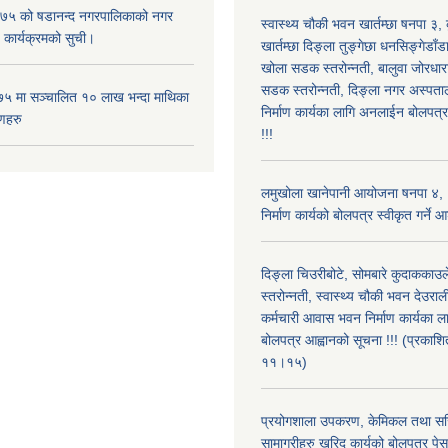
५ को षडानन्द नगरपालिकाको नगर
स्वास्थ्य चौकी भवन खार्तम्छा षनपा ३
 कार्यक्रमको सुची।
खार्तम्छा दिङ्ला तुङ्गेछा धनसिङ्गेडाँड
खोला सडक स्तरोन्नती, बालुवा जोरधारा
सडक स्तरोन्नती, दिङ्ला नगर अस्प
५ मा सञ्चालित १० लाख भन्दा माथिका
निर्माण कार्यका लागि अनलाईन बोलपत्
णहरु
!!!
लमुखोला खानेपानी आयोजना षनपा ४, 
निर्माण कार्यको बोलपत्र स्वीकृत गर्ने
दिङ्ला चिउरीबोटे, सोमबारे कुदाकका
स्तरोन्नती, स्वास्थ्य चौकी भवन देउराल
कर्मचारी आवास भवन निर्माण कार्यका 
बोलपत्र आह्वानको सूचना !!! (प्रका
११।१५)
प्रयोगशाला उपकरण, केमिकल तथा सर
सामाग्रीहरु खरिद कार्यको बोलपत्र पेस ग