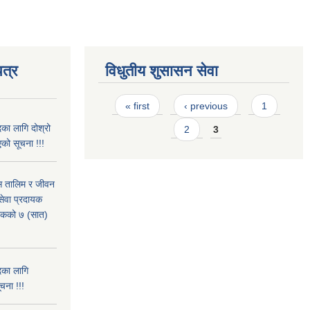
त्र
विधुतीय शुसासन सेवा
Pages
« first
‹ previous
1
का लागि दोश्रो
2
3
को सूचना !!!
ास तालिम र जीवन
ेवा प्रदायक
पटकको ७ (सात)
दका लागि
चना !!!