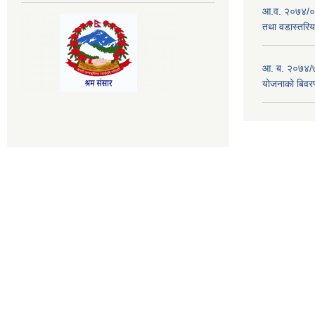
आ.व. २०७४/०७
तथा वडास्तरिय
आ. ब. २०७४/७
योजनाको बिवर