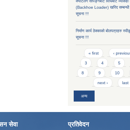
क्याटलग सपिङ्गबाट विधिबाट व्याकहो
(Backhoe Loader) खरिद सम्बन्धी 
सूचना !!!
निर्माण कार्य ठेक्काको बोलपत्रहरु स्व
सूचना !!!
Pages
« first
‹ previou
3
4
5
8
9
10
next ›
last
अन्य
ासन सेवा
प्रतिवेदन