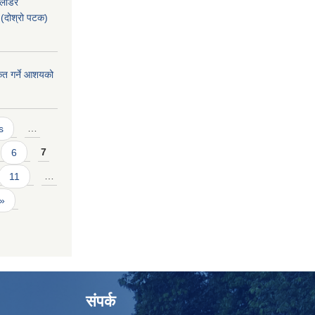
 लोडर
(दोश्रो पटक)
ीकृत गर्ने आशयको
s
…
6
7
11
…
 »
संपर्क