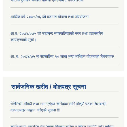
आर्थिक वर्ष २०७५/७६ को वडागत योजना तथा परियोजना
आ.व. २०७४/०७५ को षडानन्द नगरपालिकाको नगर तथा वडास्तरिय
कार्यक्रमको सुची।
आ. ब. २०७४/७५ मा सञ्चालित १० लाख भन्दा माथिका योजनाको बिवरणहरु
सार्वजनिक खरीद / बोलपत्र सूचना
भेटेरिनरी औषधी तथा सामाग्रीहरु खरिदका लागि दोश्रो पटक शिलबन्दी
दरभाउपत्र आह्वान गरिएको सूचना !!!
कार्यस्थलमा आधारित सीप/क्षमता विकास तालिम र जीवन उपयोगी सीप तालिम