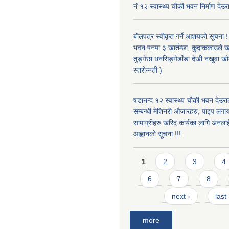
नं १२ स्वास्थ्य चौकी भवन निर्माण देउर
बोलपत्र स्वीकृत गर्ने आशयको सूचना ! 
भवन षनपा ३ खार्तम्छा, कुदाककाउले खार
तुङ्गेछा धनसिङ्गेडाँडा देखी नखुवा 
स्तरोन्नती )
षडानन्द १२ स्वास्थ्य चौकी भवन देउराल
सम्बन्धी मेशिनरी औजारहरु, पाइप लगा
सामाग्रीहरु खरिद कार्यका लागि अनला
आह्वानको सूचना !!!
Pages
1
2
3
4
6
7
8
next ›
last
more