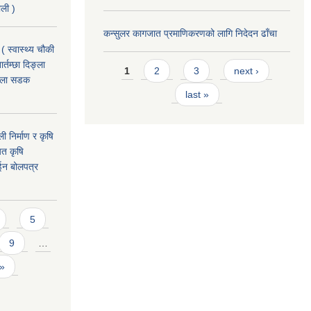
ाली )
कन्सुलर कागजात प्रमाणिकरणको लागि निदेदन ढाँचा
( स्वास्थ्य चौकी
Pages
्तम्छा दिङ्ला
1
2
3
next ›
खोला सडक
last »
ी निर्माण र कृषि
यत कृषि
ईन बोलपत्र
5
9
…
 »