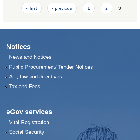
Pages
« first
‹ previous
1
2
3
Notices
News and Notices
Public Procurement/ Tender Notices
Act, law and directives
Tax and Fees
eGov services
Vital Registration
Social Security