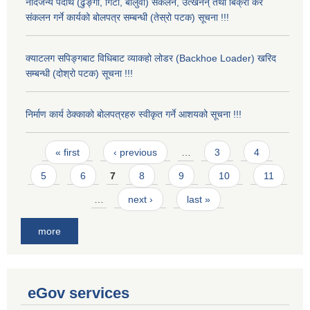
नदिजन्य पदार्थ (ढुङ्गा, गिटी, बालुवा) संकलन, उत्खनन् तथा बिक्री कर
संकलन गर्ने कार्यको बोलपत्र सम्बन्धी (तेस्रो पटक) सूचना !!!
क्याटलग सपिङ्गबाट विधिबाट व्याकहो लोडर (Backhoe Loader) खरिद
सम्बन्धी (दोश्रो पटक) सूचना !!!
निर्माण कार्य ठेक्काको बोलपत्रहरु स्वीकृत गर्ने आशयको सूचना !!!
Pages
« first
‹ previous
…
3
4
5
6
7
8
9
10
11
…
next ›
last »
more
eGov services