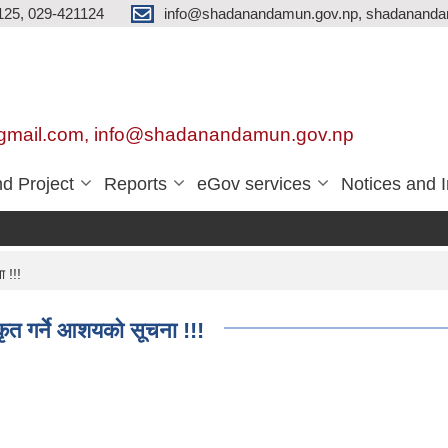
125, 029-421124
info@shadanandamun.gov.np, shadananda
gmail.com, info@shadanandamun.gov.np
d Project
Reports
eGov services
Notices and 
ा !!!
ीकृत गर्ने आशयको सूचना !!!