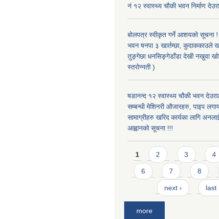
नं १२ स्वास्थ्य चौकी भवन निर्माण देउर
बोलपत्र स्वीकृत गर्ने आशयको सूचना ! 
भवन षनपा ३ खार्तम्छा, कुदाककाउले खार
तुङ्गेछा धनसिङ्गेडाँडा देखी नखुवा 
स्तरोन्नती )
षडानन्द १२ स्वास्थ्य चौकी भवन देउराल
सम्बन्धी मेशिनरी औजारहरु, पाइप लगा
सामाग्रीहरु खरिद कार्यका लागि अनला
आह्वानको सूचना !!!
Pages
1
2
3
4
6
7
8
next ›
last
more