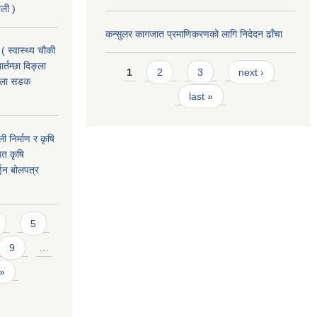
ाली )
कन्सुलर कागजात प्रमाणिकरणको लागि निदेदन ढाँचा
( स्वास्थ्य चौकी
Pages
्तम्छा दिङ्ला
1
2
3
next ›
खोला सडक
last »
ी निर्माण र कृषि
यत कृषि
ईन बोलपत्र
5
9
…
 »