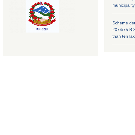
municipality
Scheme deta
2074/75 B.S
than ten la