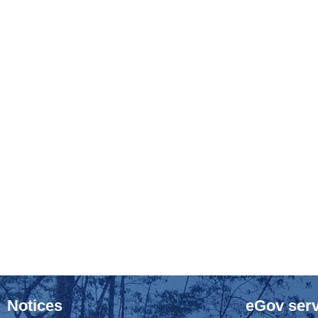
Notices
eGov serv