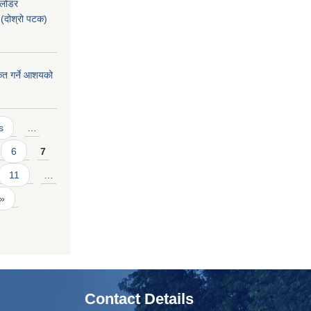
 लोडर
(दोश्रो पटक)
ीकृत गर्ने आशयको
s
…
6
7
11
…
 »
Contact Details