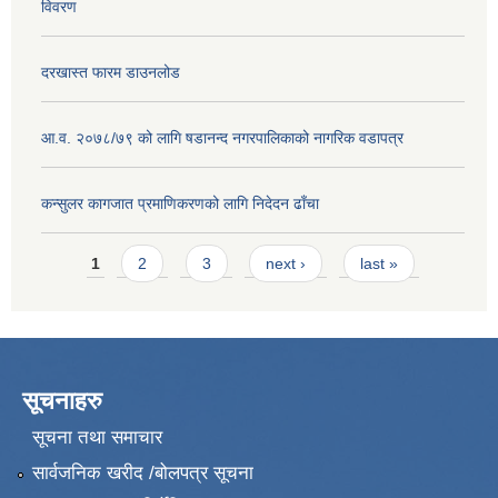
विवरण
दरखास्त फारम डाउनलोड
आ.व. २०७८/७९ को लागि षडानन्द नगरपालिकाको नागरिक वडापत्र
कन्सुलर कागजात प्रमाणिकरणको लागि निदेदन ढाँचा
Pages
1
2
3
next ›
last »
सूचनाहरु
सूचना तथा समाचार
सार्वजनिक खरीद /बोलपत्र सूचना