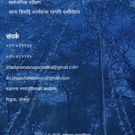
सार्वजनिक परीक्षण
साना सिचाँई कार्यक्रम प्रगति प्रतिवेदन
संपर्क
०२९-४२११२४
०२९-४२११२५
shadanandanagarpalika@gmail.com
ito.shadanandamun@gmail.com
षडानन्द नगरपालिकाको कार्यालय,
दिङ्ला, भोजपुर