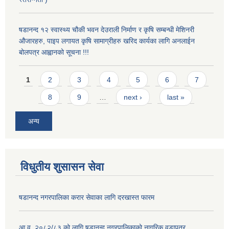
षडानन्द १२ स्वास्थ्य चौकी भवन देउराली निर्माण र कृषि सम्बन्धी मेशिनरी
औजारहरु, पाइप लगायत कृषि सामाग्रीहरु खरिद कार्यका लागि अनलाईन
बोलपत्र आह्वानको सूचना !!!
Pages
1
2
3
4
5
6
7
8
9
…
next ›
last »
अन्य
विधुतीय शुसासन सेवा
षडानन्द नगरपालिका करार सेवाका लागि दरखास्त फारम
आ.व. २०८२/८३ को लागि षडानन्द नगरपालिकाको नागरिक वडापत्र