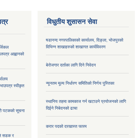
त्र
विधुतीय शुसासन सेवा
षडानन्द नगरपालिकाको कार्यालय, दिङ्ला, भोजपुरको
विभिन्न शाखाहरुको शाखागत कार्यविवरण
्जिकल
लपत्र आह्वानको
बेरोजगार दर्ताका लागि दिने निवेदन
्यालय
न्यूनतम मूल्य निर्धारण समितिको निर्णय पुस्तिका
रभाउपत्र स्वीकृत
स्थानिय तहमा कामकाज गर्न खटाउने प्रयोजनको लागि
दिईने निबेदनको ढाचा
्रो पटकको सूचना
करार पदको दरखास्त फारम
उले सडक र