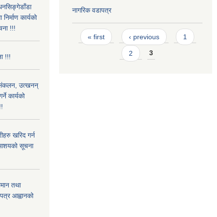
धनसिङ्गेडाँडा
नागरिक वडापत्र
निर्माण कार्यको
चना !!!
Pages
« first
‹ previous
1
2
3
ा !!!
) संकलन, उत्खनन्
ने कार्यको
!!
हरु खरिद गर्न
रे आशयको सूचना
ामान तथा
लपत्र आह्वानको