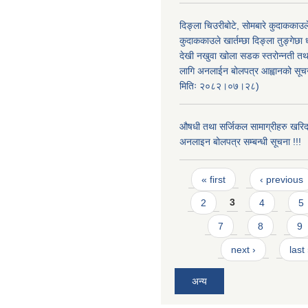
दिङ्ला चिउरीबोटे, सोमबारे कुदाकका
कुदाककाउले खार्तम्छा दिङ्ला तुङ्गेछा 
देखी नखुवा खोला सडक स्तरोन्नती तथा 
लागि अनलाईन बोलपत्र आह्वानको सूचन
मितिः २०८२।०७।२८)
औषधी तथा सर्जिकल सामाग्रीहरु खरि
अनलाइन बोलपत्र सम्बन्धी सूचना !!!
Pages
« first
‹ previous
2
3
4
5
7
8
9
next ›
last
अन्य