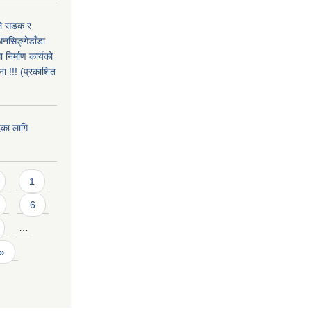
उले सडक र
धनसिङ्गेडाँडा
निर्माण कार्यको
ा !!! (प्रकाशित
दका लागि
1
6
…
 »