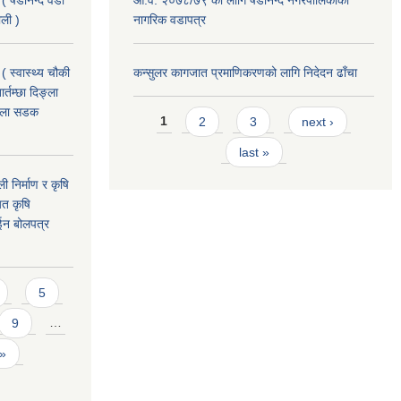
 ( षडानन्द वडा
आ.व. २०७८/७९ को लागि षडानन्द नगरपालिकाको
ाली )
नागरिक वडापत्र
( स्वास्थ्य चौकी
कन्सुलर कागजात प्रमाणिकरणको लागि निदेदन ढाँचा
्तम्छा दिङ्ला
खोला सडक
Pages
1
2
3
next ›
last »
ी निर्माण र कृषि
यत कृषि
ईन बोलपत्र
5
9
…
 »