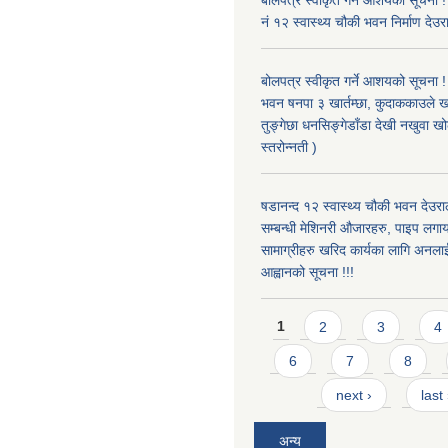
बोलपत्र स्वीकृत गर्ने आशयको सूचना !
नं १२ स्वास्थ्य चौकी भवन निर्माण देउर
बोलपत्र स्वीकृत गर्ने आशयको सूचना ! 
भवन षनपा ३ खार्तम्छा, कुदाककाउले खार
तुङ्गेछा धनसिङ्गेडाँडा देखी नखुवा 
स्तरोन्नती )
षडानन्द १२ स्वास्थ्य चौकी भवन देउराल
सम्बन्धी मेशिनरी औजारहरु, पाइप लगा
सामाग्रीहरु खरिद कार्यका लागि अनला
आह्वानको सूचना !!!
Pages
1
2
3
4
6
7
8
next ›
last
अन्य