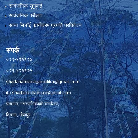
सार्वजनिक सुनुवाई
सार्वजनिक परीक्षण
साना सिचाँई कार्यक्रम प्रगति प्रतिवेदन
संपर्क
०२९-४२११२४
०२९-४२११२५
shadanandanagarpalika@gmail.com
ito.shadanandamun@gmail.com
षडानन्द नगरपालिकाको कार्यालय,
दिङ्ला, भोजपुर