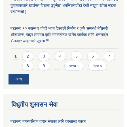
कुदाककाउले खार्तम्छा दिङ्ला तुङ्गेछा धनसिङ्गेडाँडा देखी नखुवा खोला सडक
स्तरोन्नती )
षडानन्द १२ स्वास्थ्य चौकी भवन देउराली निर्माण र कृषि सम्बन्धी मेशिनरी
औजारहरु, पाइप लगायत कृषि सामाग्रीहरु खरिद कार्यका लागि अनलाईन
बोलपत्र आह्वानको सूचना !!!
Pages
1
2
3
4
5
6
7
8
9
…
next ›
last »
अन्य
विधुतीय शुसासन सेवा
षडानन्द नगरपालिका करार सेवाका लागि दरखास्त फारम