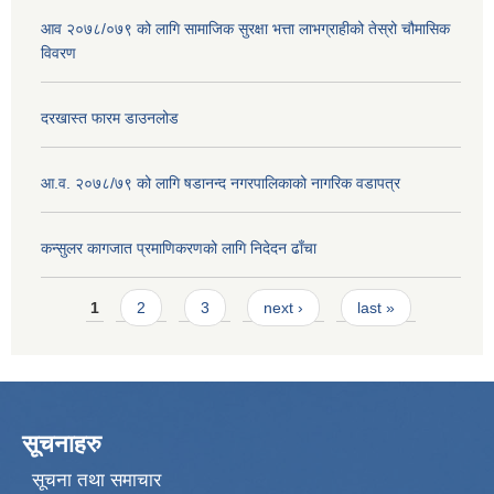
आव २०७८/०७९ को लागि सामाजिक सुरक्षा भत्ता लाभग्राहीको तेस्रो चौमासिक
विवरण
दरखास्त फारम डाउनलोड
आ.व. २०७८/७९ को लागि षडानन्द नगरपालिकाको नागरिक वडापत्र
कन्सुलर कागजात प्रमाणिकरणको लागि निदेदन ढाँचा
Pages
1
2
3
next ›
last »
सूचनाहरु
सूचना तथा समाचार