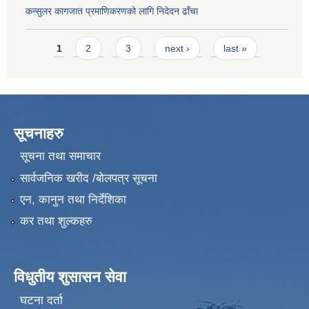
कन्सुलर कागजात प्रमाणिकरणको लागि निदेदन ढाँचा
Pages
1
2
3
next ›
last »
सूचनाहरु
सूचना तथा समाचार
सार्वजनिक खरीद /बोलपत्र सूचना
एन, कानुन तथा निर्देशिका
कर तथा शुल्कहरु
विधुतीय शुसासन सेवा
घटना दर्ता