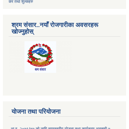
कर तथा शुल्कहरु
श्रम संसार..नयाँ रोजगारीका अवसरहरू
खोज्नुहोस्
योजना तथा परियोजना
आ.व. २०७६/७७ को लागि नगरस्तरीय योजना तथा कार्यक्रम अनुसूची ७