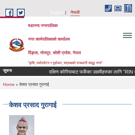
Skip to main content
English
नेपाली
षडानन्द नगरपालिका
नगर कार्यपालिकाको कार्यालय
दिंङ्ला, भोजपुर, कोशी प्रदेश, नेपाल
"कृषि, पर्यापर्यटन र पूर्वाधार, रुद्राक्षको राजधानी समृद्ध नगर"
सूचना
दक्षिण कोरियाबाट फर्केका उद्यमीहरुका लागि "RIN Cohort
You are here
Home
» केशव प्रसाद गुरागाई
केशव प्रसाद गुरागाई