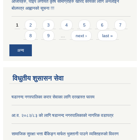
औजारहरु, पाइप लगायत कृषि सामाग्रीहरु खरिद कार्यका लागि अनलाईन
बोलपत्र आह्वानको सूचना !!!
Pages
1
2
3
4
5
6
7
8
9
…
next ›
last »
अन्य
विधुतीय शुसासन सेवा
षडानन्द नगरपालिका करार सेवाका लागि दरखास्त फारम
आ.व. २०८२/८३ को लागि षडानन्द नगरपालिकाको नागरिक वडापत्र
सामाजिक सुरक्षा भत्ता बैंकिङ्ग मार्फत भुक्तानी पाउने व्यक्तिहरुको विवरण