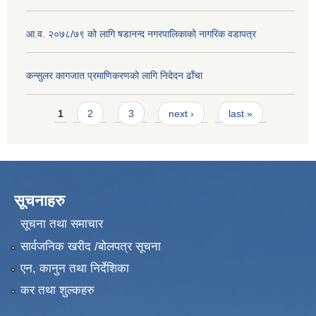
आ.व. २०७८/७९ को लागि षडानन्द नगरपालिकाको नागरिक वडापत्र
कन्सुलर कागजात प्रमाणिकरणको लागि निदेदन ढाँचा
Pages
1
2
3
next ›
last »
सूचनाहरु
सूचना तथा समाचार
सार्वजनिक खरीद /बोलपत्र सूचना
एन, कानुन तथा निर्देशिका
कर तथा शुल्कहरु