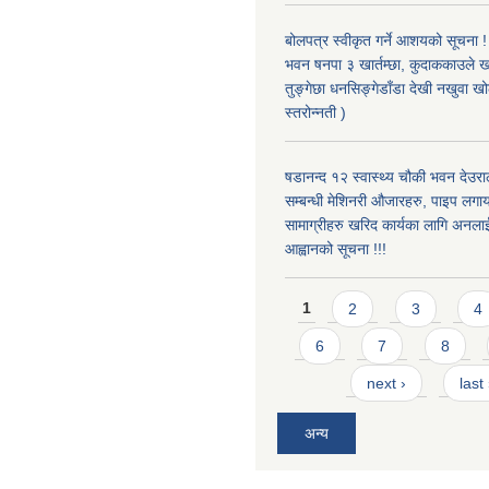
बोलपत्र स्वीकृत गर्ने आशयको सूचना ! 
भवन षनपा ३ खार्तम्छा, कुदाककाउले खार
तुङ्गेछा धनसिङ्गेडाँडा देखी नखुवा 
स्तरोन्नती )
षडानन्द १२ स्वास्थ्य चौकी भवन देउराल
सम्बन्धी मेशिनरी औजारहरु, पाइप लगा
सामाग्रीहरु खरिद कार्यका लागि अनला
आह्वानको सूचना !!!
Pages
1
2
3
4
6
7
8
next ›
last
अन्य