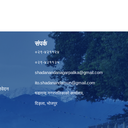
संपर्क
०२९-४२११२४
०२९-४२११२५
shadanandanagarpalika@gmail.com
ito.shadanandamun@gmail.com
िवेदन
षडानन्द नगरपालिकाको कार्यालय,
दिङ्ला, भोजपुर