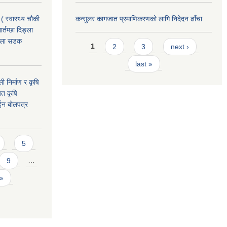
( स्वास्थ्य चौकी
कन्सुलर कागजात प्रमाणिकरणको लागि निदेदन ढाँचा
्तम्छा दिङ्ला
खोला सडक
Pages
1
2
3
next ›
last »
ी निर्माण र कृषि
यत कृषि
ईन बोलपत्र
5
9
…
 »