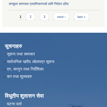
कन्सुलर कागजात प्रमाणिकरणको लागि निदेदन ढाँचा
Pages
1
2
3
next ›
last »
सूचनाहरु
सूचना तथा समाचार
सार्वजनिक खरीद /बोलपत्र सूचना
एन, कानुन तथा निर्देशिका
कर तथा शुल्कहरु
विधुतीय शुसासन सेवा
घटना दर्ता