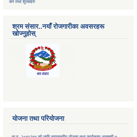
कर तथा शुल्कहरु
श्रम संसार..नयाँ रोजगारीका अवसरहरू
खोज्नुहोस्
योजना तथा परियोजना
आ.व. २०७६/७७ को लागि नगरस्तरीय योजना तथा कार्यक्रम अनुसूची ७