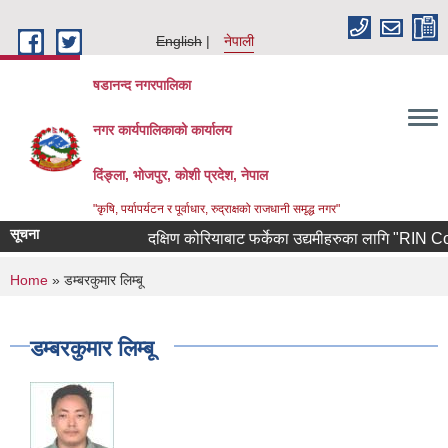
Skip to main content
English
नेपाली
षडानन्द नगरपालिका
नगर कार्यपालिकाको कार्यालय
दिंङ्ला, भोजपुर, कोशी प्रदेश, नेपाल
"कृषि, पर्यापर्यटन र पूर्वाधार, रुद्राक्षको राजधानी समृद्ध नगर"
सूचना
दक्षिण कोरियाबाट फर्केका उद्यमीहरुका लागि "RIN Cohort l
You are here
Home
» डम्बरकुमार लिम्बू
डम्बरकुमार लिम्बू