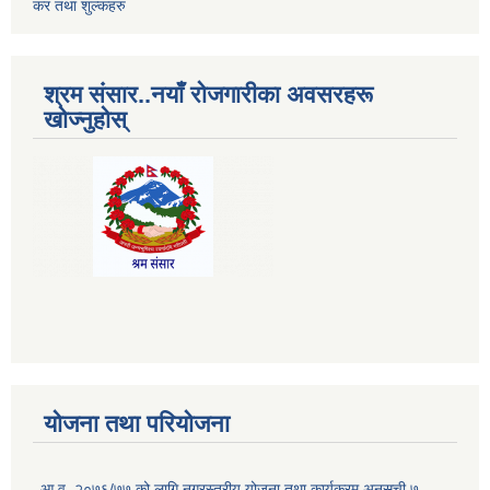
कर तथा शुल्कहरु
श्रम संसार..नयाँ रोजगारीका अवसरहरू
खोज्नुहोस्
योजना तथा परियोजना
आ.व. २०७६/७७ को लागि नगरस्तरीय योजना तथा कार्यक्रम अनुसूची ७