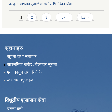
कन्सुलर कागजात प्रमाणिकरणको लागि निदेदन ढाँचा
Pages
1
2
3
next ›
last »
सूचनाहरु
सूचना तथा समाचार
सार्वजनिक खरीद /बोलपत्र सूचना
एन, कानुन तथा निर्देशिका
कर तथा शुल्कहरु
विधुतीय शुसासन सेवा
घटना दर्ता