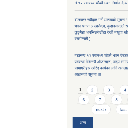
नं १२ स्वास्थ्य चौकी भवन निर्माण देउर
बोलपत्र स्वीकृत गर्ने आशयको सूचना ! 
भवन षनपा ३ खार्तम्छा, कुदाककाउले खार
तुङ्गेछा धनसिङ्गेडाँडा देखी नखुवा 
स्तरोन्नती )
षडानन्द १२ स्वास्थ्य चौकी भवन देउराल
सम्बन्धी मेशिनरी औजारहरु, पाइप लगा
सामाग्रीहरु खरिद कार्यका लागि अनला
आह्वानको सूचना !!!
Pages
1
2
3
4
6
7
8
next ›
last
अन्य