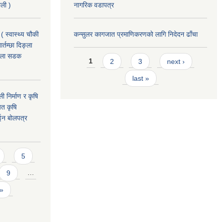
ाली )
नागरिक वडापत्र
( स्वास्थ्य चौकी
कन्सुलर कागजात प्रमाणिकरणको लागि निदेदन ढाँचा
्तम्छा दिङ्ला
खोला सडक
Pages
1
2
3
next ›
last »
ी निर्माण र कृषि
यत कृषि
ईन बोलपत्र
5
9
…
 »