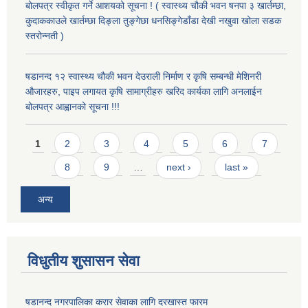
बोलपत्र स्वीकृत गर्ने आशयको सूचना ! ( स्वास्थ्य चौकी भवन षनपा ३ खार्तम्छा,
कुदाककाउले खार्तम्छा दिङ्ला तुङ्गेछा धनसिङ्गेडाँडा देखी नखुवा खोला सडक
स्तरोन्नती )
षडानन्द १२ स्वास्थ्य चौकी भवन देउराली निर्माण र कृषि सम्बन्धी मेशिनरी
औजारहरु, पाइप लगायत कृषि सामाग्रीहरु खरिद कार्यका लागि अनलाईन
बोलपत्र आह्वानको सूचना !!!
Pages
1
2
3
4
5
6
7
8
9
…
next ›
last »
अन्य
विधुतीय शुसासन सेवा
षडानन्द नगरपालिका करार सेवाका लागि दरखास्त फारम