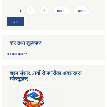
Pages
1
2
3
next ›
last »
अन्य
कर तथा शुल्कहरु
कर तथा शुल्कहरु
श्रम संसार..नयाँ रोजगारीका अवसरहरू
खोज्नुहोस्