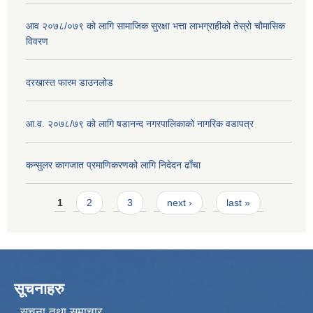
आव २०७८/०७९ को लागि सामाजिक सुरक्षा भत्ता लाभग्राहीको तेस्रो चौमासिक
विवरण
दरखास्त फारम डाउनलोड
आ.व. २०७८/७९ को लागि षडानन्द नगरपालिकाको नागरिक वडापत्र
कन्सुलर कागजात प्रमाणिकरणको लागि निदेदन ढाँचा
Pages
1
2
3
next ›
last »
सूचनाहरु
सूचना तथा समाचार