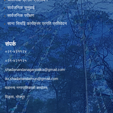
सार्वजनिक सुनुवाई
सार्वजनिक परीक्षण
साना सिचाँई कार्यक्रम प्रगति प्रतिवेदन
संपर्क
०२९-४२११२४
०२९-४२११२५
shadanandanagarpalika@gmail.com
ito.shadanandamun@gmail.com
षडानन्द नगरपालिकाको कार्यालय,
दिङ्ला, भोजपुर