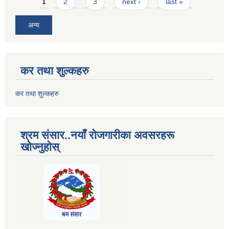
Pages
1
2
3
next ›
last »
अन्य
कर तथा शुल्कहरु
कर तथा शुल्कहरु
श्रम संसार..नयाँ रोजगारीका अवसरहरू
खोज्नुहोस्