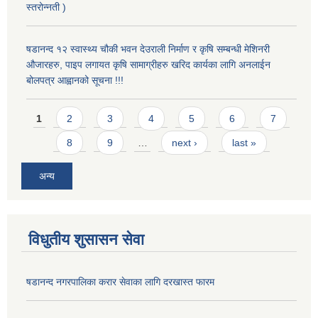
स्तरोन्नती )
षडानन्द १२ स्वास्थ्य चौकी भवन देउराली निर्माण र कृषि सम्बन्धी मेशिनरी
औजारहरु, पाइप लगायत कृषि सामाग्रीहरु खरिद कार्यका लागि अनलाईन
बोलपत्र आह्वानको सूचना !!!
Pages
1
2
3
4
5
6
7
8
9
…
next ›
last »
अन्य
विधुतीय शुसासन सेवा
षडानन्द नगरपालिका करार सेवाका लागि दरखास्त फारम