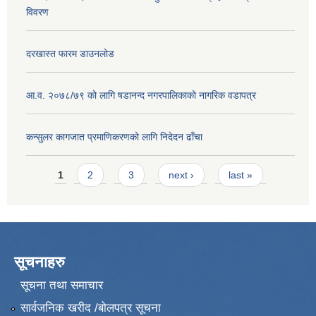
विवरण
दरखास्त फारम डाउनलोड
आ.व. २०७८/७९ को लागि षडानन्द नगरपालिकाको नागरिक वडापत्र
कन्सुलर कागजात प्रमाणिकरणको लागि निदेदन ढाँचा
Pages
1
2
3
next ›
last »
सूचनाहरु
सूचना तथा समाचार
सार्वजनिक खरीद /बोलपत्र सूचना