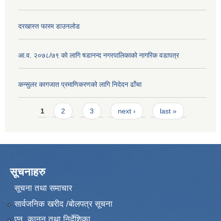
दरखास्त फारम डाउनलोड
आ.व. २०७८/७९ को लागि षडानन्द नगरपालिकाको नागरिक वडापत्र
कन्सुलर कागजात प्रमाणिकरणको लागि निदेदन ढाँचा
Pages
1
2
3
next ›
last »
सूचनाहरु
सूचना तथा समाचार
सार्वजनिक खरीद /बोलपत्र सूचना
एन, कानुन तथा निर्देशिका