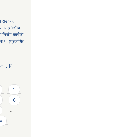
उले सडक र
धनसिङ्गेडाँडा
निर्माण कार्यको
ा !!! (प्रकाशित
दका लागि
1
6
…
 »