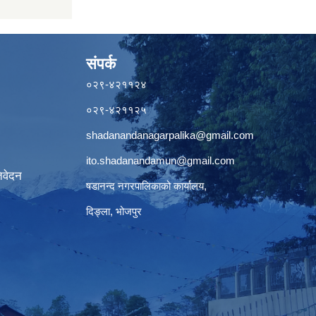
संपर्क
०२९-४२११२४
०२९-४२११२५
shadanandanagarpalika@gmail.com
ito.shadanandamun@gmail.com
िवेदन
षडानन्द नगरपालिकाको कार्यालय,
दिङ्ला, भोजपुर