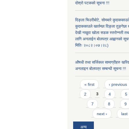
दोश्रो पटकको सूचना !!!
दिङ्ला चिउरीबोटे, सोमबारे कुदाकका
कुदाककाउले खार्तम्छा दिङ्ला तुङ्गेछा 
देखी नखुवा खोला सडक स्तरोन्नती तथा 
लागि अनलाईन बोलपत्र आह्वानको सूचन
मितिः २०८२।०७।२८)
औषधी तथा सर्जिकल सामाग्रीहरु खरि
अनलाइन बोलपत्र सम्बन्धी सूचना !!!
Pages
« first
‹ previous
2
3
4
5
7
8
9
next ›
last
अन्य