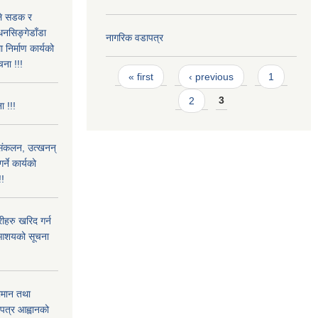
उले सडक र
धनसिङ्गेडाँडा
नागरिक वडापत्र
निर्माण कार्यको
चना !!!
Pages
« first
‹ previous
1
2
3
ा !!!
) संकलन, उत्खनन्
ने कार्यको
!!
हरु खरिद गर्न
रे आशयको सूचना
ामान तथा
लपत्र आह्वानको