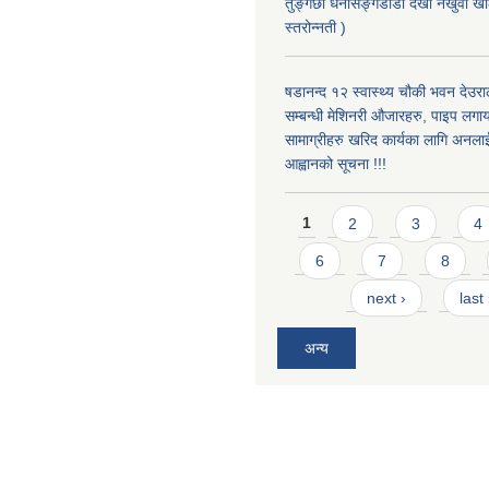
तुङ्गेछा धनसिङ्गेडाँडा देखी नखुवा 
स्तरोन्नती )
षडानन्द १२ स्वास्थ्य चौकी भवन देउराल
सम्बन्धी मेशिनरी औजारहरु, पाइप लगा
सामाग्रीहरु खरिद कार्यका लागि अनला
आह्वानको सूचना !!!
Pages
1
2
3
4
6
7
8
next ›
last
अन्य