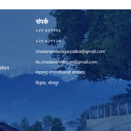
संपर्क
०२९-४२११२४
०२९-४२११२५
shadanandanagarpalika@gmail.com
ito.shadanandamun@gmail.com
िवेदन
षडानन्द नगरपालिकाको कार्यालय,
दिङ्ला, भोजपुर