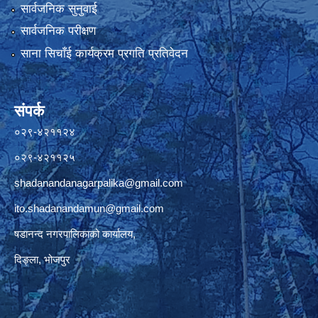
सार्वजनिक सुनुवाई
सार्वजनिक परीक्षण
साना सिचाँई कार्यक्रम प्रगति प्रतिवेदन
संपर्क
०२९-४२११२४
०२९-४२११२५
shadanandanagarpalika@gmail.com
ito.shadanandamun@gmail.com
षडानन्द नगरपालिकाको कार्यालय,
दिङ्ला, भोजपुर