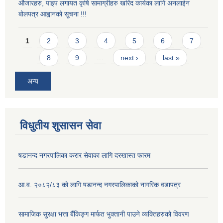
औजारहरु, पाइप लगायत कृषि सामाग्रीहरु खरिद कार्यका लागि अनलाईन
बोलपत्र आह्वानको सूचना !!!
Pages
1
2
3
4
5
6
7
8
9
…
next ›
last »
अन्य
विधुतीय शुसासन सेवा
षडानन्द नगरपालिका करार सेवाका लागि दरखास्त फारम
आ.व. २०८२/८३ को लागि षडानन्द नगरपालिकाको नागरिक वडापत्र
सामाजिक सुरक्षा भत्ता बैंकिङ्ग मार्फत भुक्तानी पाउने व्यक्तिहरुको विवरण