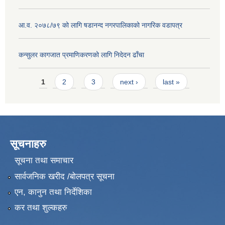
आ.व. २०७८/७९ को लागि षडानन्द नगरपालिकाको नागरिक वडापत्र
कन्सुलर कागजात प्रमाणिकरणको लागि निदेदन ढाँचा
Pages
1
2
3
next ›
last »
सूचनाहरु
सूचना तथा समाचार
सार्वजनिक खरीद /बोलपत्र सूचना
एन, कानुन तथा निर्देशिका
कर तथा शुल्कहरु