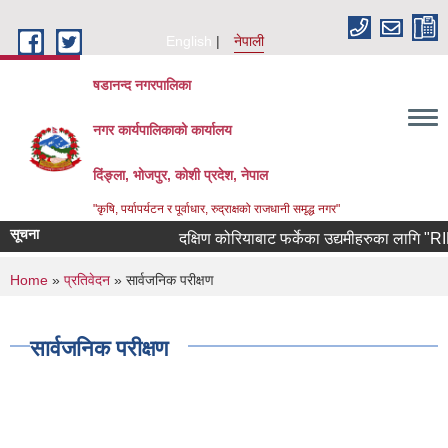
Skip to main content
English
नेपाली
षडानन्द नगरपालिका
नगर कार्यपालिकाको कार्यालय
दिंङ्ला, भोजपुर, कोशी प्रदेश, नेपाल
"कृषि, पर्यापर्यटन र पूर्वाधार, रुद्राक्षको राजधानी समृद्ध नगर"
सूचना
दक्षिण कोरियाबाट फर्केका उद्यमीहरुका लागि "RIN Co
You are here
Home
»
प्रतिवेदन
» सार्वजनिक परीक्षण
सार्वजनिक परीक्षण