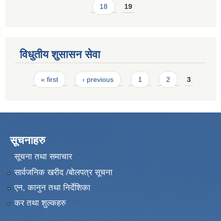
18
19
विधुतीय शुसासन सेवा
Pages
« first
‹ previous
1
2
3
सूचनाहरु
सूचना तथा समाचार
सार्वजनिक खरीद /बोलपत्र सूचना
एन, कानुन तथा निर्देशिका
कर तथा शुल्कहरु