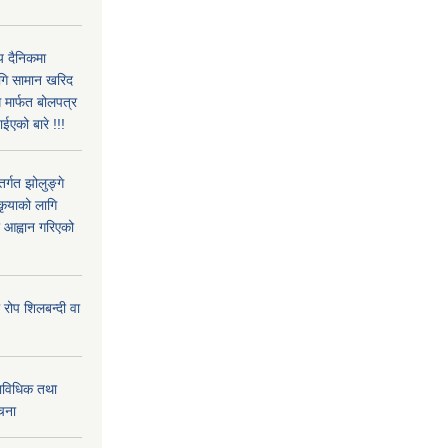
िय दैनिकमा
ागि सामान खरिद
 मार्फत बोलपत्र
ईएको बारे !!!
्गत झोलुङ्गे
कृयाको लागि
र आह्वान गरिएको
 रोप शिलबन्दी वा
राविधिक तथा
ूचना