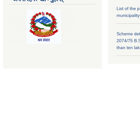
List of the
municipality
Scheme deta
2074/75 B.S
than ten la