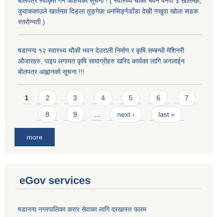
बोलपत्र स्वीकृत गर्ने आशयको सूचना ! ( स्वास्थ्य चौकी भवन षनपा ३ खार्तम्छा,
कुदाककाउले खार्तम्छा दिङ्ला तुङ्गेछा धनसिङ्गेडाँडा देखी नखुवा खोला सडक
स्तरोन्नती )
षडानन्द १२ स्वास्थ्य चौकी भवन देउराली निर्माण र कृषि सम्बन्धी मेशिनरी
औजारहरु, पाइप लगायत कृषि सामाग्रीहरु खरिद कार्यका लागि अनलाईन
बोलपत्र आह्वानको सूचना !!!
Pages
1
2
3
4
5
6
7
8
9
…
next ›
last »
more
eGov services
षडानन्द नगरपालिका करार सेवाका लागि दरखास्त फारम