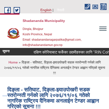
Skip to main content
English
नेपाली
Shadananda Municipality
Dingla, Bhojpur
Koshi Province, Nepal
Email: shadanandanagarpalika@gmail.com,
info@shadanandamun.gov.np
सूचना
दक्षिण कोरियाबाट फर्केका उद्यमीहरुका लागि "RIN Cohort lll"
You are here
Home
» दिङ्ला - सतिघाट, दिङ्ला-झ्याउपोखरी सडक स्तरोन्नती गर्नको लागि
२०७६/११/०६ गतेको नागरिक राष्ट्रिय दैनिकमा अनलाईन टेण्डर आह्वान गरिएको सूचना
!!!
दिङ्ला - सतिघाट, दिङ्ला-झ्याउपोखरी सडक
स्तरोन्नती गर्नको लागि २०७६/११/०६ गतेको
नागरिक राष्ट्रिय दैनिकमा अनलाईन टेण्डर आह्वान
गरिएको सूचना !!!