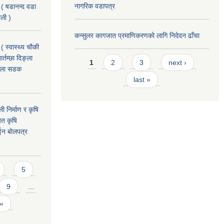
नागरिक वडापत्र
 ( षडानन्द वडा
ाली )
कन्सुलर कागजात प्रमाणिकरणको लागि निदेदन ढाँचा
( स्वास्थ्य चौकी
Pages
्तम्छा दिङ्ला
1
2
3
next ›
खोला सडक
last »
ी निर्माण र कृषि
यत कृषि
ईन बोलपत्र
5
9
…
 »