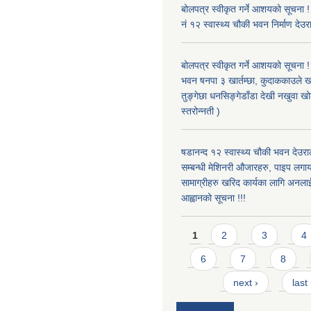
बोलपत्र स्वीकृत गर्ने आशयको सूचना !
नं १२ स्वास्थ्य चौकी भवन निर्माण देउर
बोलपत्र स्वीकृत गर्ने आशयको सूचना ! 
भवन षनपा ३ खार्तम्छा, कुदाककाउले खार
तुङ्गेछा धनसिङ्गेडाँडा देखी नखुवा 
स्तरोन्नती )
षडानन्द १२ स्वास्थ्य चौकी भवन देउराल
सम्बन्धी मेशिनरी औजारहरु, पाइप लगा
सामाग्रीहरु खरिद कार्यका लागि अनला
आह्वानको सूचना !!!
Pages
1
2
3
4
6
7
8
next ›
last