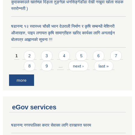
कुदाककाउले खार्तम्छा दिङ्ला तुङ्गेछा धनसिङ्गेडाँडा देखी नखुवा खोला सडक
स्तरोन्नती )
षडानन्द १२ स्वास्थ्य चौकी भवन देउराली निर्माण र कृषि सम्बन्धी मेशिनरी
औजारहरु, पाइप लगायत कृषि सामाग्रीहरु खरिद कार्यका लागि अनलाईन
बोलपत्र आह्वानको सूचना !!!
Pages
1
2
3
4
5
6
7
8
9
…
next ›
last »
more
eGov services
षडानन्द नगरपालिका करार सेवाका लागि दरखास्त फारम