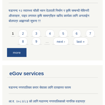
षडानन्द १२ स्वास्थ्य चौकी भवन देउराली निर्माण र कृषि सम्बन्धी मेशिनरी
औजारहरु, पाइप लगायत कृषि सामाग्रीहरु खरिद कार्यका लागि अनलाईन
बोलपत्र आह्वानको सूचना !!!
Pages
1
2
3
4
5
6
7
8
9
…
next ›
last »
more
eGov services
षडानन्द नगरपालिका करार सेवाका लागि दरखास्त फारम
आ.व. २०८२/८३ को लागि षडानन्द नगरपालिकाको नागरिक वडापत्र