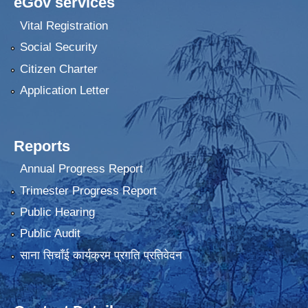
eGov services
Vital Registration
Social Security
Citizen Charter
Application Letter
Reports
Annual Progress Report
Trimester Progress Report
Public Hearing
Public Audit
साना सिचाँई कार्यक्रम प्रगति प्रतिवेदन