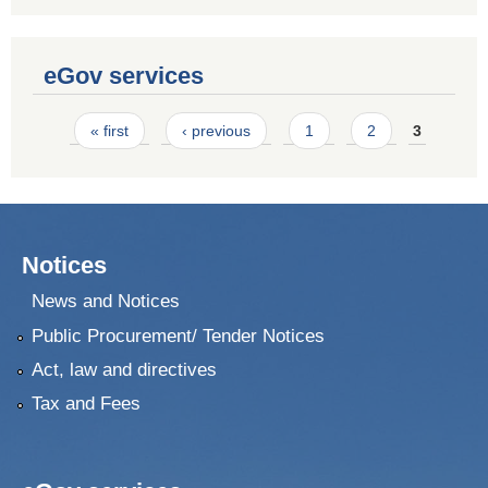
eGov services
Pages
« first
‹ previous
1
2
3
Notices
News and Notices
Public Procurement/ Tender Notices
Act, law and directives
Tax and Fees