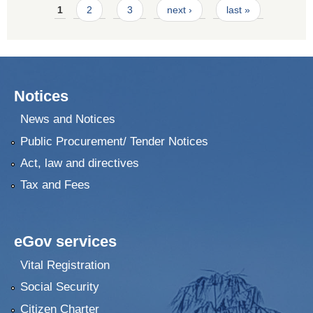
Pages
1
2
3
next ›
last »
Notices
News and Notices
Public Procurement/ Tender Notices
Act, law and directives
Tax and Fees
eGov services
Vital Registration
Social Security
Citizen Charter