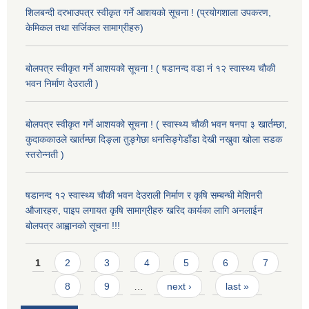
शिलबन्दी दरभाउपत्र स्वीकृत गर्ने आशयको सूचना ! (प्रयोगशाला उपकरण,
केमिकल तथा सर्जिकल सामाग्रीहरु)
बोलपत्र स्वीकृत गर्ने आशयको सूचना ! ( षडानन्द वडा नं १२ स्वास्थ्य चौकी
भवन निर्माण देउराली )
बोलपत्र स्वीकृत गर्ने आशयको सूचना ! ( स्वास्थ्य चौकी भवन षनपा ३ खार्तम्छा,
कुदाककाउले खार्तम्छा दिङ्ला तुङ्गेछा धनसिङ्गेडाँडा देखी नखुवा खोला सडक
स्तरोन्नती )
षडानन्द १२ स्वास्थ्य चौकी भवन देउराली निर्माण र कृषि सम्बन्धी मेशिनरी
औजारहरु, पाइप लगायत कृषि सामाग्रीहरु खरिद कार्यका लागि अनलाईन
बोलपत्र आह्वानको सूचना !!!
Pages
1
2
3
4
5
6
7
8
9
…
next ›
last »