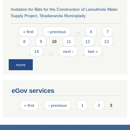
Invitation for Bids for the Construction of Lamukhola Water
Supply Project, Shadananda Municiplaity
Pages
« first
‹ previous
…
6
7
8
9
10
11
12
13
14
…
next ›
last »
more
eGov services
Pages
« first
‹ previous
1
2
3