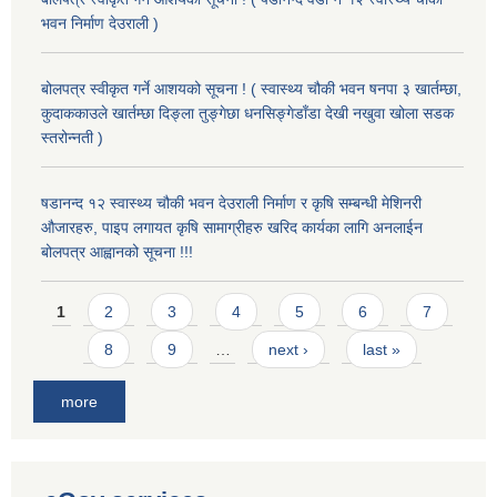
भवन निर्माण देउराली )
बोलपत्र स्वीकृत गर्ने आशयको सूचना ! ( स्वास्थ्य चौकी भवन षनपा ३ खार्तम्छा,
कुदाककाउले खार्तम्छा दिङ्ला तुङ्गेछा धनसिङ्गेडाँडा देखी नखुवा खोला सडक
स्तरोन्नती )
षडानन्द १२ स्वास्थ्य चौकी भवन देउराली निर्माण र कृषि सम्बन्धी मेशिनरी
औजारहरु, पाइप लगायत कृषि सामाग्रीहरु खरिद कार्यका लागि अनलाईन
बोलपत्र आह्वानको सूचना !!!
Pages
1
2
3
4
5
6
7
8
9
…
next ›
last »
more