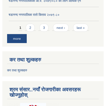
षडानन्द नगरपालिकाको आ.व. २०७९/०८० को लागि आर्थिक ऐन
षडानन्द नगरपालिका रातो किताव २०७९-८०
Pages
1
2
3
next ›
last »
more
कर तथा शुल्कहरु
कर तथा शुल्कहरु
श्रम संसार..नयाँ रोजगारीका अवसरहरू
खोज्नुहोस्