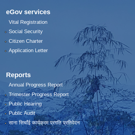
eGov services
Vital Registration
Social Security
Citizen Charter
Application Letter
Reports
Annual Progress Report
Trimester Progress Report
Public Hearing
Public Audit
साना सिचाँई कार्यक्रम प्रगति प्रतिवेदन