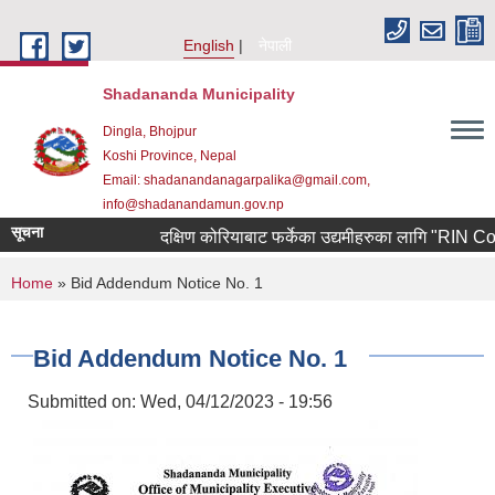
Skip to main content
English
नेपाली
Shadananda Municipality
Dingla, Bhojpur
Koshi Province, Nepal
Email: shadanandanagarpalika@gmail.com,
info@shadanandamun.gov.np
सूचना
दक्षिण कोरियाबाट फर्केका उद्यमीहरुका लागि "RIN Cohort ll
You are here
Home
» Bid Addendum Notice No. 1
Bid Addendum Notice No. 1
Submitted on:
Wed, 04/12/2023 - 19:56