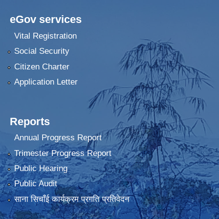
eGov services
Vital Registration
Social Security
Citizen Charter
Application Letter
Reports
Annual Progress Report
Trimester Progress Report
Public Hearing
Public Audit
साना सिचाँई कार्यक्रम प्रगति प्रतिवेदन