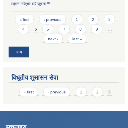
आह्वान गरिएको बारे सूचना !!!
Pages
« first
‹ previous
1
2
3
4
5
6
7
8
9
…
next ›
last »
अन्य
विधुतीय शुसासन सेवा
Pages
« first
‹ previous
1
2
3
सूचनाहरु