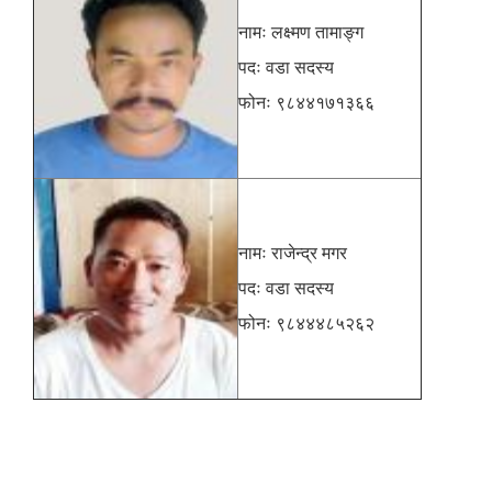
नामः लक्ष्मण तामाङ्ग
पदः वडा सदस्य
फोनः ९८४४१७१३६६
नामः राजेन्द्र मगर
पदः वडा सदस्य
फोनः ९८४४४८५२६२