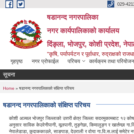
Skip to main content
029-421
षडानन्द नगरपालिका
नगर कार्यपालिकाको कार्यालय
दिंङ्ला, भोजपुर, कोशी प्रदेश, नेप
"कृषि, पर्यापर्यटन र पूर्वाधार, रुद्राक्षको राज
गृहपृष्ठ
नगर प्रोफाईल
परिचय
कार्यक्रम तथा परियोजन
सूचना
You are here
Home
» षडानन्द नगरपालिकाको संक्षिप्त परिचय
षडानन्द नगरपालिकाको संक्षिप्त परिचय
कोशी अञ्चल भोजपुर जिल्लाको उत्तरी क्षेत्र जिल्ला सदरमुकामबाट १२ कोष 
अनुसार साविक केउरेनीपानी, मूलपानी, तुङ्गेछा, किमालुङ्ग र खार्तम्छा
नेपालेडाडा, कुदाककाउले, साङपाङ, देउराली र वोया गा.वि.स.लाई समेटेर