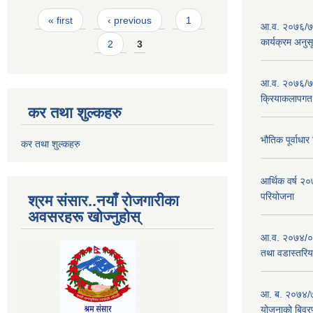
Pages
« first
‹ previous
1
आ.व. २०७६/७७
कार्यक्रम अनुस
2
3
आ.व. २०७६/७७
क्रियाकलापगत
कर तथा शुल्कहरु
भौतिक पूर्वाध
कर तथा शुल्कहरु
आर्थिक वर्ष 
परियोजना
श्रम संसार..नयाँ रोजगारीका
अवसरहरू खोज्नुहोस्
आ.व. २०७४/०७
तथा वडास्तरिय
आ. ब. २०७४/७
योजनाको बिवर