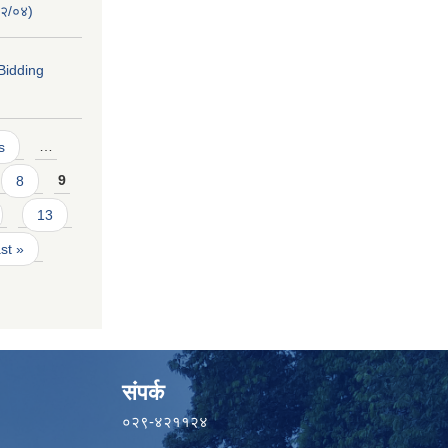
१२/०४)
Bidding
s
…
8
9
13
ast »
संपर्क
०२९-४२११२४