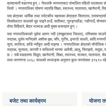
ब्रम्हाचारी षडानन्द हुन् । नेपालकै जनस्तरबाट संचालित पहिलो पाठशाला स
थियो । नगरपालिका घोषणा भएपछि शिक्षा, स्वास्थ्य, यातायात, खानेपानी, वि
यस क्षेत्रका धार्मिक तथा पर्यटकीय महत्वका क्षेत्रहरु सिताराम, रामचन्द्रम
सिक्तेलटार सालको धुप पाइने ठाउँ, सतीघाट, गुरुङ्गडाँडा, गडीगाउँ, योगमाय
वोया विहिवारे, बैदार भञ्याङ आदी मुख्य बजारहरु हुन् ।
यस नगरपालिकाको पूर्वमा अरुण नदी (संखुवासभा जिल्ला), पश्चिममा साउन
रुद्राक्ष, दुर्लव मानिएको अशोक वृक्ष, चाँप, गुराँस, ढ्याग्रे सल्लो, आदि व
सुगा, कालिज, काँडे भ्याँकुर आदी पाइन्छ । नगरपालिका क्षेत्रको भौगोलिक
रुद्राक्ष, सुन्तला, कागती र माथिल्लो भागमा अलैची, आलु, चिराइतो, सतु
छ । सबै वडाहरुमा विद्युत, खानेपानी, शिक्षा, स्वास्थ्य, सञ्चार, याताया
तथा जनगणना २०६८ सालको तथ्याङ्क अनुसार कुल जनसंख्या ३१६१० रह
बजेट तथा कार्यक्रम
योजना त