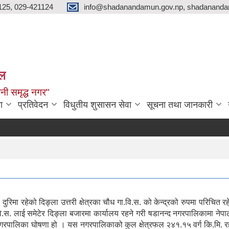
125, 029-421124
info@shadanandamun.gov.np, shadananda
ाल
धानी समृद्ध नगर"
ा
प्रतिवेदन
विधुतीय शुसासन सेवा
सूचना तथा जानकारी
दुरिमा रहेको दिङ्ला उत्तरी क्षेत्रका चौध गा.वि.स. को केन्द्रको रुपमा परिचि
 गा.वि.स. लाई समेटेर दिङ्ला बजारमा कार्यालय रहने गरी षडानन्द नगरपालिकाम
 नगरपालिका घोषणा हो । यस नगरपालिकाको कुल क्षेत्रफल २४१.१५ वर्ग कि.मि. र