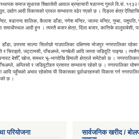
ंस्थापक समाज सुधारक शिक्षासेवी आवाल ब्रम्हाचारी षडानन्द गुरुले वि.सं. १९
द्युत, उद्योग आदी विकासको प्रवल सम्भावना वढेर गएको छ । दिङ्ला क्षेत्र ऐतिहा
न्दिर, षडानन्द शालिक, कैलाश डाँडा, गणेश मन्दिर, जाल्पा मन्दिर, गुम्बा, पशुपति,
ा समाधीस्थल आदी हुन । त्यस्तै बजार क्षेत्र, दिंला बजार, कात्तिके वालुवाबेशी,
े डाँडा, उत्तरमा साल्पा सिलोछो गाउपालिका दक्षिणमा भोजपुर नगरपालिका रहे
नस्पति र चिराइतो, जट्टामसी, पाँचअम्ले, नागबेली आदि जस्ता जडिवुटि पाइन्छ । त्यसैग
 वनावट बेशीँ, खोज, समथर भू–भागदेखि हिमाली क्षेत्रले समेटेको छ । नगरपालिकाक
वा, पाँचअम्ले, अम्लिसो र जडिवुटीहरु प्रशस्त सम्भावना रहेको छ । नगरपालिक
त, सेवा आदि पहुँचको अभाव रहेकोमा यी विकासका पूर्वाधारहरुको विकास गर्न नगर
ेको छ ।
था परियोजना
सार्वजनिक खरीद / बोलप