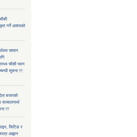
 चौकी
ीकृत गर्ने आशयको
्यालय सामान
ागि
वास्थ्य चौकी भवन
्बन्धी सूचना !!!
िंला बजारको
 सञ्चालनार्थ
ना !!!
पाइप, फिटिङ र
लपत्र आह्वान