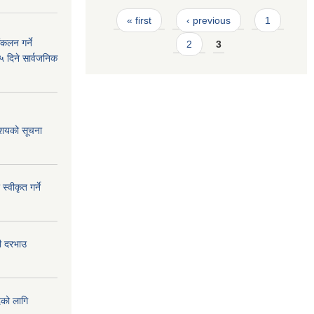
Pages
« first
‹ previous
1
कलन गर्ने
2
3
५ दिने सार्वजनिक
आशयको सूचना
्वीकृत गर्ने
दी दरभाउ
दको लागि