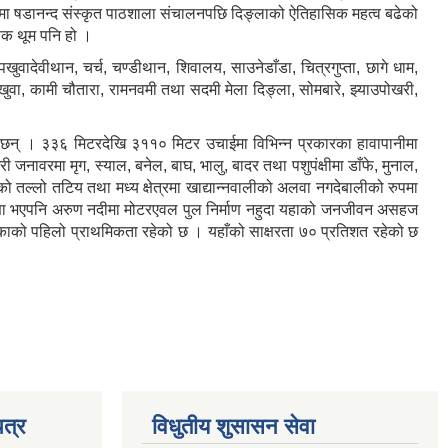
३२ मा षडानन्द संस्कृत पाठशाला संचालनपछि दिङ्लाको ऐतिहासिक महत्व बढेको
सिक थूम पनि हो ।
 पखुवादेवीथान, चर्च, चण्डीथान, शिवालय, साउनेडाँडा, चित्रगुप्ता, छागे धाम,
 पखुवा, कामी चौतारा, रामनवमी तथा सदमी मेला दिङ्ला, सोमबारे, झ्याउपोखरी,
का छन् । ३३६ मिटरदेखि ३११० मिटर उचाईमा विभिन्न प्रकारका हावापानीमा
री जनावरमा मृग, स्याल, बनेल, बाघ, भालु, बादर तथा पशुपंक्षीमा डाँफे, मुनाल,
ो तल्लो तटिय तथा मध्य क्षेत्रमा खाद्यान्नवालीको अलवा नगदेबालीको रुपमा
ा घोषणा भएपनि अरुण नदीमा मोटरएवल पुल निर्माण नहुदा यहाको जनजीवन असहज
पालिकाको पहिलो प्राथमिकता रहेको छ । यहाँको साक्षरता ७० प्रतिशत रहेको छ
त्र
विधुतीय शुसासन सेवा