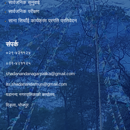
सार्वजनिक सुनुवाई
सार्वजनिक परीक्षण
साना सिचाँई कार्यक्रम प्रगति प्रतिवेदन
संपर्क
०२९-४२११२४
०२९-४२११२५
shadanandanagarpalika@gmail.com
ito.shadanandamun@gmail.com
षडानन्द नगरपालिकाको कार्यालय,
दिङ्ला, भोजपुर