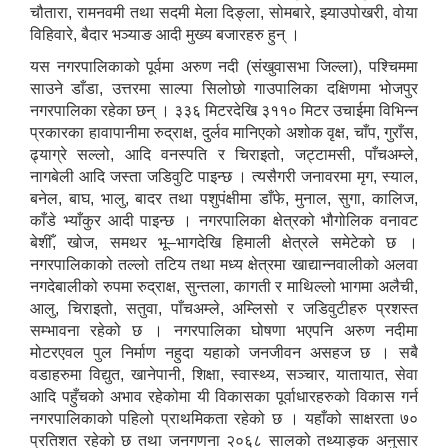
चौतारा, रामनवमी तथा सदमी मेला दिङ्ला, सोमबारे, झ्याउपोखरी, वोया
विहिवारे, बैदार भञ्याङ आदी मुख्य बजारहरु हुन् ।
यस नगरपालिकाको पूर्वमा अरुण नदी (संखुवासभा जिल्ला), पश्चिममा
साउने डाँडा, उत्तरमा साल्पा सिलोछो गाउपालिका दक्षिणमा भोजपुर
नगरपालिका रहेका छन् । ३३६ मिटरदेखि ३११० मिटर उचाईमा विभिन्न
प्रकारका हावापानीमा रुद्राक्ष, दुर्लव मानिएको अशोक वृक्ष, चाँप, गुराँस,
ढ्याग्रे सल्लो, आदि वनस्पति र चिराइतो, जट्टामसी, पाँचअम्ले,
नागबेली आदि जस्ता जडिवुटि पाइन्छ । त्यसैगरी जनावरमा मृग, स्याल,
बनेल, बाघ, भालु, बादर तथा पशुपंक्षीमा डाँफे, मुनाल, सुगा, कालिज,
काँडे भ्याँकुर आदी पाइन्छ । नगरपालिका क्षेत्रको भौगोलिक वनावट
बेशीँ, खोज, समथर भू–भागदेखि हिमाली क्षेत्रले समेटेको छ ।
नगरपालिकाको तल्लो तटिय तथा मध्य क्षेत्रमा खाद्यान्नवालीको अलवा
नगदेबालीको रुपमा रुद्राक्ष, सुन्तला, कागती र माथिल्लो भागमा अलैची,
आलु, चिराइतो, सतुवा, पाँचअम्ले, अम्लिसो र जडिवुटीहरु प्रशस्त
सम्भावना रहेको छ । नगरपालिका घोषणा भएपनि अरुण नदीमा
मोटरएवल पुल निर्माण नहुदा यहाको जनजीवन असहज छ । सबै
वडाहरुमा विद्युत, खानेपानी, शिक्षा, स्वास्थ्य, सञ्चार, यातायात, सेवा
आदि पहुँचको अभाव रहेकोमा यी विकासका पूर्वाधारहरुको विकास गर्न
नगरपालिकाको पहिलो प्राथमिकता रहेको छ । यहाँको साक्षरता ७०
प्रतिशत रहेको छ तथा जनगणना २०६८ सालको तथ्याङ्क अनुसार