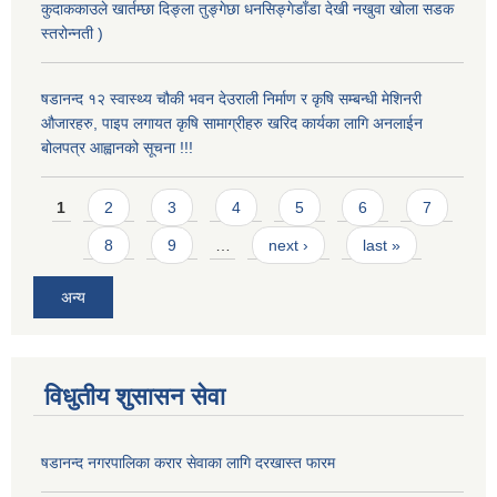
कुदाककाउले खार्तम्छा दिङ्ला तुङ्गेछा धनसिङ्गेडाँडा देखी नखुवा खोला सडक
स्तरोन्नती )
षडानन्द १२ स्वास्थ्य चौकी भवन देउराली निर्माण र कृषि सम्बन्धी मेशिनरी
औजारहरु, पाइप लगायत कृषि सामाग्रीहरु खरिद कार्यका लागि अनलाईन
बोलपत्र आह्वानको सूचना !!!
Pages
1
2
3
4
5
6
7
8
9
…
next ›
last »
अन्य
विधुतीय शुसासन सेवा
षडानन्द नगरपालिका करार सेवाका लागि दरखास्त फारम