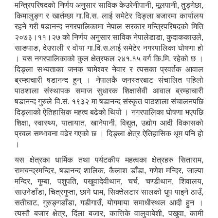
मन्त्रिपरिषदको निर्णय अनुसार साविक केउरेनीपानी, मूलपानी, तुङ्गेछा,
किमालुङ्ग र खार्तम्छा गा.वि.स. लाई समेटेर दिङ्ला बजारमा कार्यालय
रहने गरी षडानन्द नगरपालिकामा नेपाल सरकार मन्त्रिपरिषदको मिति
२०७३।११।२७ को निर्णय अनुसार साविक नेपालेडाडा, कुदाककाउले,
साङपाङ, देउराली र वोया गा.वि.स.लाई समेटेर नगरपालिका घोषणा हो
। यस नगरपालिकाको कुल क्षेत्रफल २४१.१५ वर्ग कि.मि. रहेको छ ।
दिङ्ला सभ्यताका जनक चामेश्वर नेवार र त्यसका प्रवर्तक आवाल
ब्रम्हाचारी षडानन्द हुन् । नेपालकै जनस्तरबाट संचालित पहिलो
पाठशाला संस्थापक समाज सुधारक शिक्षासेवी आवाल ब्रम्हाचारी
षडानन्द गुरुले वि.सं. १९३२ मा षडानन्द संस्कृत पाठशाला संचालनपछि
दिङ्लाको ऐतिहासिक महत्व बढेको थियो । नगरपालिका घोषणा भएपछि
शिक्षा, स्वास्थ्य, यातायात, खानेपानी, विद्युत, उद्योग आदी विकासको
प्रवल सम्भावना वढेर गएको छ । दिङ्ला क्षेत्र ऐतिहासिक थूम पनि हो
।
यस क्षेत्रका धार्मिक तथा पर्यटकीय महत्वका क्षेत्रहरु सिताराम,
रामचन्द्रमन्दिर, षडानन्द शालिक, कैलाश डाँडा, गणेश मन्दिर, जाल्पा
मन्दिर, गुम्बा, पशुपति, पखुवादेवीथान, चर्च, चण्डीथान, शिवालय,
साउनेडाँडा, चित्रगुप्ता, छागे धाम, सिक्तेलटार सालको धुप पाइने ठाउँ,
सतीघाट, गुरुङ्गडाँडा, गडीगाउँ, योगमाया समाधीस्थल आदी हुन ।
त्यस्तै बजार क्षेत्र, दिंला बजार, कात्तिके वालुवाबेशी, पखुवा, कामी