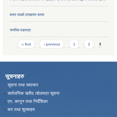
करार पदको दरखास्त फारम
नागरिक वडापत्र
Pages
« first
‹ previous
1
2
3
सूचनाहरु
सूचना तथा समाचार
सार्वजनिक खरीद /बोलपत्र सूचना
एन, कानुन तथा निर्देशिका
कर तथा शुल्कहरु