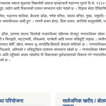
ंस्थापक समाज सुधारक शिक्षासेवी आवाल ब्रम्हाचारी षडानन्द गुरुले वि.सं. १९
द्युत, उद्योग आदी विकासको प्रवल सम्भावना वढेर गएको छ । दिङ्ला क्षेत्र ऐतिहा
न्दिर, षडानन्द शालिक, कैलाश डाँडा, गणेश मन्दिर, जाल्पा मन्दिर, गुम्बा, पशुपति,
ा समाधीस्थल आदी हुन । त्यस्तै बजार क्षेत्र, दिंला बजार, कात्तिके वालुवाबेशी,
े डाँडा, उत्तरमा साल्पा सिलोछो गाउपालिका दक्षिणमा भोजपुर नगरपालिका रहे
नस्पति र चिराइतो, जट्टामसी, पाँचअम्ले, नागबेली आदि जस्ता जडिवुटि पाइन्छ । त्यसैग
 वनावट बेशीँ, खोज, समथर भू–भागदेखि हिमाली क्षेत्रले समेटेको छ । नगरपालिकाक
वा, पाँचअम्ले, अम्लिसो र जडिवुटीहरु प्रशस्त सम्भावना रहेको छ । नगरपालिक
त, सेवा आदि पहुँचको अभाव रहेकोमा यी विकासका पूर्वाधारहरुको विकास गर्न नगर
ेको छ ।
था परियोजना
सार्वजनिक खरीद / बोलप