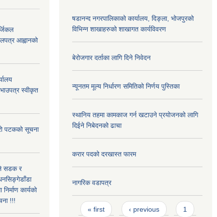
षडानन्द नगरपालिकाको कार्यालय, दिङ्ला, भोजपुरको
विभिन्न शाखाहरुको शाखागत कार्यविवरण
्जिकल
लपत्र आह्वानको
बेरोजगार दर्ताका लागि दिने निवेदन
्यालय
न्यूनतम मूल्य निर्धारण समितिको निर्णय पुस्तिका
रभाउपत्र स्वीकृत
स्थानिय तहमा कामकाज गर्न खटाउने प्रयोजनको लागि
दिईने निबेदनको ढाचा
्रो पटकको सूचना
करार पदको दरखास्त फारम
उले सडक र
धनसिङ्गेडाँडा
नागरिक वडापत्र
निर्माण कार्यको
चना !!!
Pages
« first
‹ previous
1