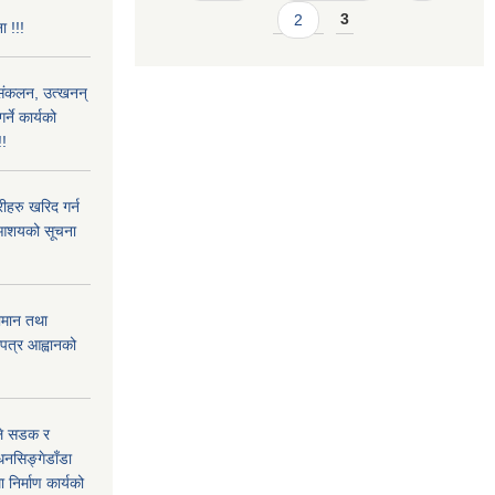
2
3
ा !!!
) संकलन, उत्खनन्
ने कार्यको
!!
हरु खरिद गर्न
रे आशयको सूचना
ामान तथा
लपत्र आह्वानको
उले सडक र
धनसिङ्गेडाँडा
निर्माण कार्यको