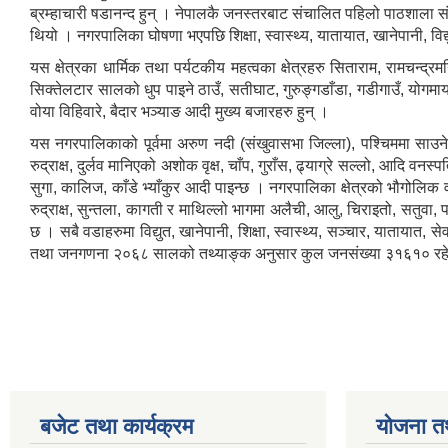
ब्रम्हाचारी षडानन्द हुन् । नेपालकै जनस्तरबाट संचालित पहिलो पाठशाला स
थियो । नगरपालिका घोषणा भएपछि शिक्षा, स्वास्थ्य, यातायात, खानेपानी, वि
यस क्षेत्रका धार्मिक तथा पर्यटकीय महत्वका क्षेत्रहरु सिताराम, रामचन्द्रम
सिक्तेलटार सालको धुप पाइने ठाउँ, सतीघाट, गुरुङ्गडाँडा, गडीगाउँ, योगमाय
वोया विहिवारे, बैदार भञ्याङ आदी मुख्य बजारहरु हुन् ।
यस नगरपालिकाको पूर्वमा अरुण नदी (संखुवासभा जिल्ला), पश्चिममा साउन
रुद्राक्ष, दुर्लव मानिएको अशोक वृक्ष, चाँप, गुराँस, ढ्याग्रे सल्लो, आदि व
सुगा, कालिज, काँडे भ्याँकुर आदी पाइन्छ । नगरपालिका क्षेत्रको भौगोलिक
रुद्राक्ष, सुन्तला, कागती र माथिल्लो भागमा अलैची, आलु, चिराइतो, सतु
छ । सबै वडाहरुमा विद्युत, खानेपानी, शिक्षा, स्वास्थ्य, सञ्चार, याताया
तथा जनगणना २०६८ सालको तथ्याङ्क अनुसार कुल जनसंख्या ३१६१० रह
बजेट तथा कार्यक्रम
योजना त