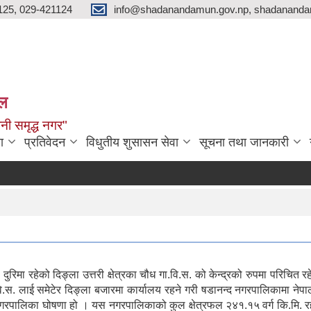
125, 029-421124
info@shadanandamun.gov.np, shadananda
ाल
धानी समृद्ध नगर"
ा
प्रतिवेदन
विधुतीय शुसासन सेवा
सूचना तथा जानकारी
दुरिमा रहेको दिङ्ला उत्तरी क्षेत्रका चौध गा.वि.स. को केन्द्रको रुपमा परिचि
 गा.वि.स. लाई समेटेर दिङ्ला बजारमा कार्यालय रहने गरी षडानन्द नगरपालिकाम
 नगरपालिका घोषणा हो । यस नगरपालिकाको कुल क्षेत्रफल २४१.१५ वर्ग कि.मि. र