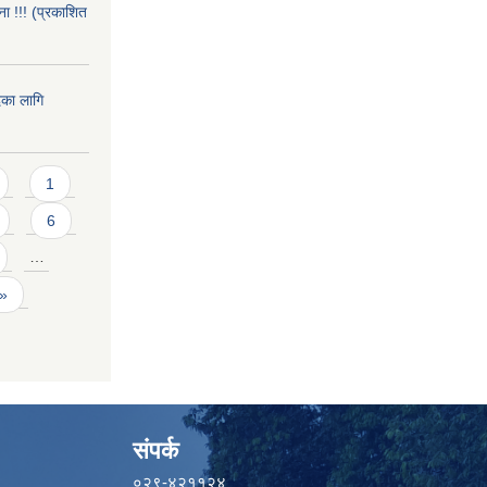
ा !!! (प्रकाशित
दका लागि
1
6
…
 »
संपर्क
०२९-४२११२४