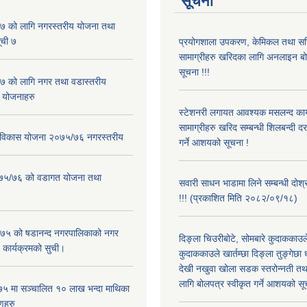
सूचना
 को लागि नगरस्तरीय योजना तथा
ूची ७
प्रयोगशाला उपकरण, केमिकल तथा सर
सामाग्रीहरु खरिदका लागि अनलाइन बो
सूचना !!!
 को लागि नगर तथा वडास्तरीय
 योजनाहरु
स्टेशनरी लगायत आवश्यक मसलन्द कार
सामाग्रीहरु खरिद सम्बन्धी शिलबन्दी द
ार विकास योजना २०७५/७६ नगरस्तरीय
गर्ने आशयको सूचना !
२०७५/७६ को वडागत योजना तथा
सवारी साधन भाडामा लिने सम्बन्धी दोश
!!! (प्रकाशित मिति २०८२/०९/१८)
५ को षडानन्द नगरपालिकाको नगर
दिङ्ला चिउरीबोटे, सोमबारे कुदाकका
 कार्यक्रमको सुची।
कुदाककाउले खार्तम्छा दिङ्ला तुङ्गेछा 
देखी नखुवा खोला सडक स्तरोन्नती तथा 
लागि बोलपत्र स्वीकृत गर्ने आशयको सू
५ मा सञ्चालित १० लाख भन्दा माथिका
णहरु