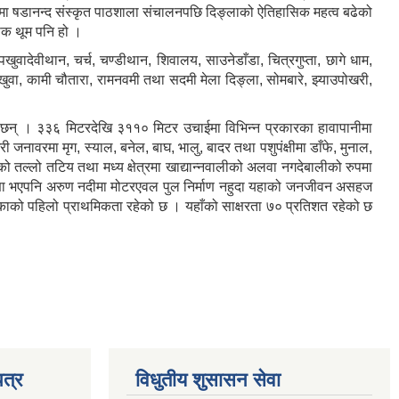
३२ मा षडानन्द संस्कृत पाठशाला संचालनपछि दिङ्लाको ऐतिहासिक महत्व बढेको
सिक थूम पनि हो ।
 पखुवादेवीथान, चर्च, चण्डीथान, शिवालय, साउनेडाँडा, चित्रगुप्ता, छागे धाम,
 पखुवा, कामी चौतारा, रामनवमी तथा सदमी मेला दिङ्ला, सोमबारे, झ्याउपोखरी,
का छन् । ३३६ मिटरदेखि ३११० मिटर उचाईमा विभिन्न प्रकारका हावापानीमा
री जनावरमा मृग, स्याल, बनेल, बाघ, भालु, बादर तथा पशुपंक्षीमा डाँफे, मुनाल,
ो तल्लो तटिय तथा मध्य क्षेत्रमा खाद्यान्नवालीको अलवा नगदेबालीको रुपमा
ा घोषणा भएपनि अरुण नदीमा मोटरएवल पुल निर्माण नहुदा यहाको जनजीवन असहज
पालिकाको पहिलो प्राथमिकता रहेको छ । यहाँको साक्षरता ७० प्रतिशत रहेको छ
त्र
विधुतीय शुसासन सेवा