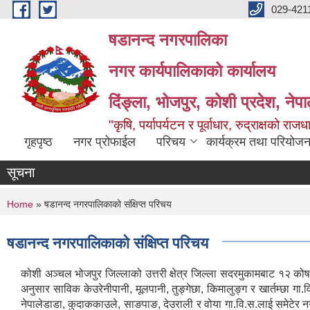
Skip to main content
029-421
षडानन्द नगरपालिका
नगर कार्यपालिकाको कार्यालय
दिंङ्ला, भोजपुर, कोशी प्रदेश, नेप
"कृषि, पर्यापर्यटन र पूर्वाधार, रुद्राक्षको राज
गृहपृष्ठ
नगर प्रोफाईल
परिचय
कार्यक्रम तथा परियोजन
सूचना
You are here
Home
» षडानन्द नगरपालिकाको संक्षिप्त परिचय
षडानन्द नगरपालिकाको संक्षिप्त परिचय
कोशी अञ्चल भोजपुर जिल्लाको उत्तरी क्षेत्र जिल्ला सदरमुकामबाट १२ कोष 
अनुसार साविक केउरेनीपानी, मूलपानी, तुङ्गेछा, किमालुङ्ग र खार्तम्छा
नेपालेडाडा, कुदाककाउले, साङपाङ, देउराली र वोया गा.वि.स.लाई समेटेर