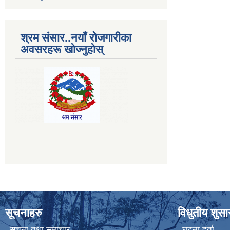
श्रम संसार..नयाँ रोजगारीका
अवसरहरू खोज्नुहोस्
सूचनाहरु
विधुतीय शुस
सूचना तथा समाचार
घटना दर्ता