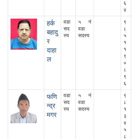
६
४
वडा
५ नं
९
हर्क
सद
वडा
८
बहादु
स्य
सदस्य
५
र
१
दाहा
१
९
ल
०
८
९
६
वडा
५ नं
९
फणि
सद
वडा
८
न्द्र
स्य
सदस्य
१
मगर
३
४
५
८