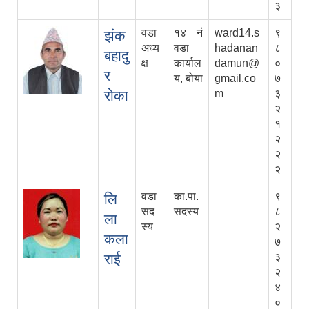
३
वडा
१४ नं
ward14.s
९
झंक
अध्य
वडा
hadanan
८
बहादु
क्ष
कार्याल
damun@
०
र
य, बोया
gmail.co
७
रोका
m
३
२
१
२
२
२
वडा
का.पा.
९
लि
सद
सदस्य
८
ला
स्य
२
कला
७
राई
३
२
४
०