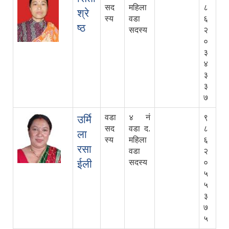
सद
महिला
८
श्रे
स्य
वडा
६
ष्ठ
सदस्य
२
०
३
४
३
३
७
वडा
४ नं
९
उर्मि
सद
वडा द.
८
ला
स्य
महिला
६
रसा
वडा
२
ईली
सदस्य
०
५
५
३
७
५