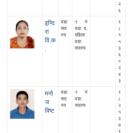
२
६
वडा
१ नं
९
इन्दि
सद
वडा द.
८
रा
स्य
महिला
१
वि.क
वडा
५
.
सदस्य
३
६
०
२
४
३
वडा
१ नं
९
मनो
सद
वडा
८
ज
स्य
सदस्य
२
विष्ट
५
३
७
९