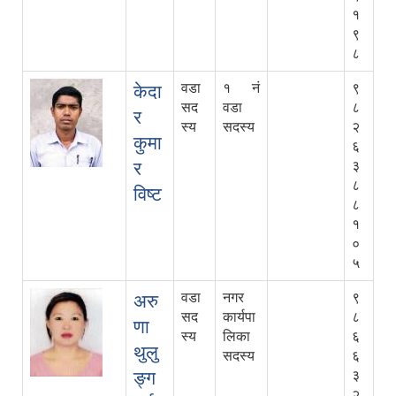
१
९
८
वडा
१ नं
९
केदा
सद
वडा
८
र
स्य
सदस्य
२
कुमा
६
र
३
८
विष्ट
८
१
०
५
वडा
नगर
९
अरु
सद
कार्यपा
८
णा
स्य
लिका
६
थुलु
सदस्य
६
ङ्ग
३
२