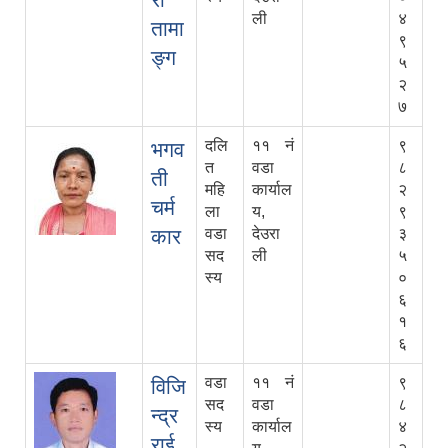
ली
४
तामा
९
ङ्ग
५
२
७
दलि
११ नं
९
भगव
त
वडा
८
ती
महि
कार्याल
२
चर्म
ला
य,
९
कार
वडा
देउरा
३
सद
ली
५
स्य
०
६
१
६
वडा
११ नं
९
विजि
सद
वडा
८
न्द्र
स्य
कार्याल
४
राई