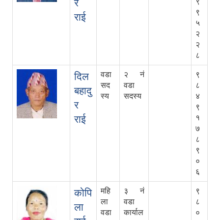
र
९
९
राई
५
२
२
८
वडा
२ नं
९
दिल
सद
वडा
८
बहादु
स्य
सदस्य
४
र
९
राई
१
७
८
९
०
६
महि
३ नं
९
कोपि
ला
वडा
८
ला
वडा
कार्याल
०