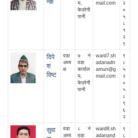
न्के
य,
mail.com
२
केउरेनी
०
पानी
५
८
१
२
९
वडा
७ नं
ward7.sh
९
दिपे
अध्य
वडा
adanadn
८
श
क्ष
कार्याल
amun@g
५
विष्ट
य,
mail.com
२
केउरेनी
०
पानी
५
८
९
६
२
वडा
८ नं
ward8.sh
९
सुवा
अध्य
वडा
adanand
८