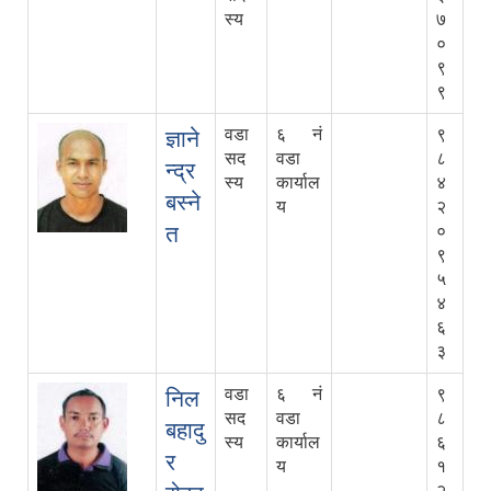
स्य
७
०
९
९
वडा
६ नं
९
ज्ञाने
सद
वडा
८
न्द्र
स्य
कार्याल
४
बस्ने
य
२
त
०
९
५
४
६
३
वडा
६ नं
९
निल
सद
वडा
८
बहादु
स्य
कार्याल
६
र
य
१
२