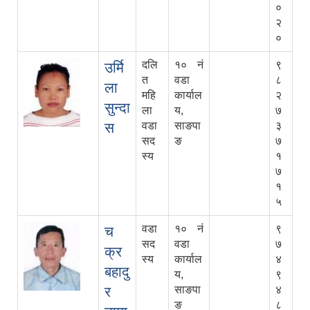
०
२
०
दलि
१० नं
९
उर्मि
त
वडा
८
ला
महि
कार्याल
२
सुन्दा
ला
य,
७
स
वडा
साङपा
३
सद
ङ
७
स्य
१
७
१
५
वडा
१० नं
९
च
सद
वडा
७
क्र
स्य
कार्याल
४
बहादु
य,
९
र
साङपा
४
ङ
८