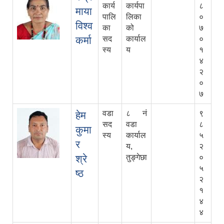
कार्य
कार्यपा
८
माया
पालि
लिका
०
विश्व
का
को
७
कर्मा
सद
कार्याल
०
स्य
य
१
४
२
०
७
वडा
८ नं
९
हेम
सद
वडा
८
कुमा
स्य
कार्याल
५
र
य,
२
श्रे
तुङ्गेछा
०
५
ष्ठ
२
१
४
४