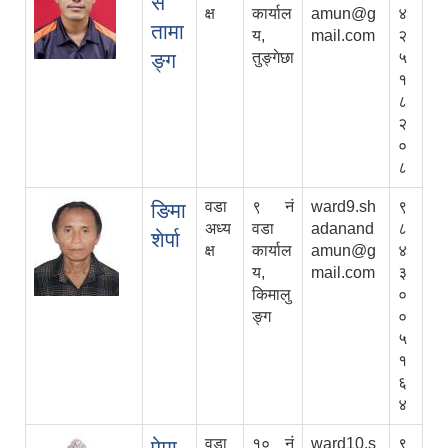
स
क्ष
कार्याल
amun@g
४
तामा
य,
mail.com
२
ङ्ग
तुङ्गेछा
५
१
८
२
०
८
वडा
९ नं
ward9.sh
९
ङिमा
अध्य
वडा
adanand
८
शेर्पा
क्ष
कार्याल
amun@g
४
य,
mail.com
३
किमालु
०
ङ्ग
०
५
१
६
४
वडा
१० नं
ward10.s
९
पेमा