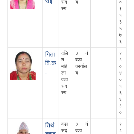
राई
सद
य
०
स्य
९
१
३
५
७
६
दलि
३ नं
९
गिता
त
वडा
८
वि.क
महि
कार्याल
०
.
ला
य
४
वडा
०
सद
१
स्य
६
६
८
०
वडा
३ नं
९
तिर्थ
सद
वडा
८
बहादु