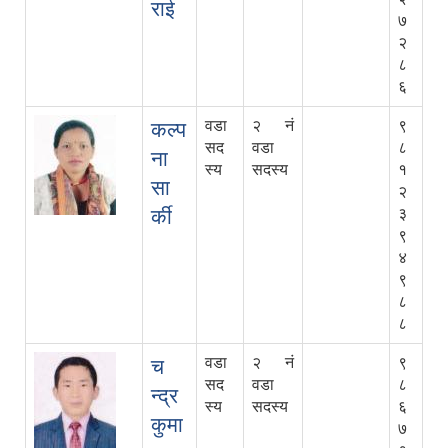
राई
७
२
८
६
वडा
२ नं
९
कल्प
सद
वडा
८
ना
स्य
सदस्य
१
सा
२
र्की
३
९
४
९
८
८
वडा
२ नं
९
च
सद
वडा
८
न्द्र
स्य
सदस्य
६
कुमा
७