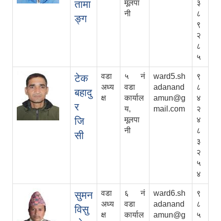
तामा
मूलपा
३
नी
८
ङ्ग
९
२
८
५
वडा
५ नं
ward5.sh
९
टेक
अध्य
वडा
adanand
८
बहादु
क्ष
कार्याल
amun@g
४
र
य,
mail.com
२
जि
मूलपा
४
नी
८
सी
३
२
५
४
वडा
६ नं
ward6.sh
९
सुमन
अध्य
वडा
adanand
८
विसु
क्ष
कार्याल
amun@g
५