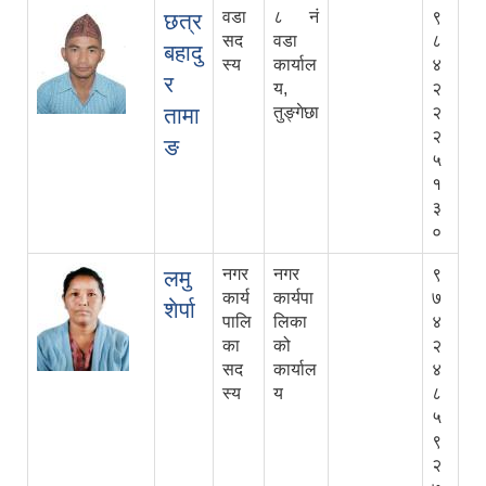
वडा
८ नं
९
छत्र
सद
वडा
८
बहादु
स्य
कार्याल
४
र
य,
२
तामा
तुङ्गेछा
२
२
ङ
५
१
३
०
नगर
नगर
९
लमु
कार्य
कार्यपा
७
शेर्पा
पालि
लिका
४
का
को
२
सद
कार्याल
४
स्य
य
८
५
९
२