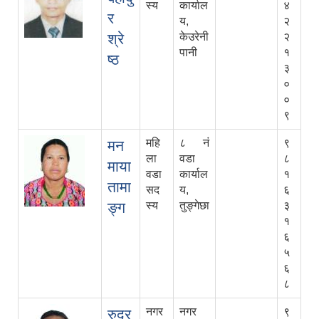
स्य
कार्याल
४
र
य,
२
श्रे
केउरेनी
२
पानी
१
ष्ठ
३
०
०
९
महि
८ नं
९
मन
ला
वडा
८
माया
वडा
कार्याल
१
तामा
सद
य,
६
ङ्ग
स्य
तुङ्गेछा
३
१
६
५
६
८
नगर
नगर
९
रुद्र