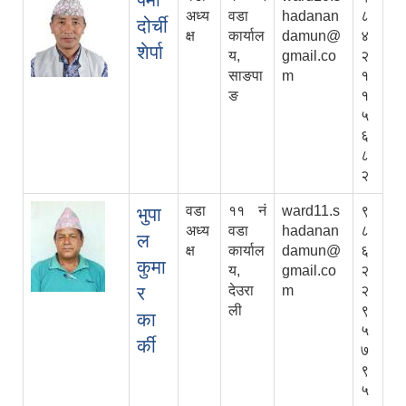
अध्य
वडा
hadanan
८
दोर्ची
क्ष
कार्याल
damun@
४
शेर्पा
य,
gmail.co
२
साङपा
m
१
ङ
१
५
६
८
२
वडा
११ नं
ward11.s
९
भुपा
अध्य
वडा
hadanan
८
ल
क्ष
कार्याल
damun@
६
कुमा
य,
gmail.co
२
र
देउरा
m
२
ली
९
का
५
र्की
७
९
५