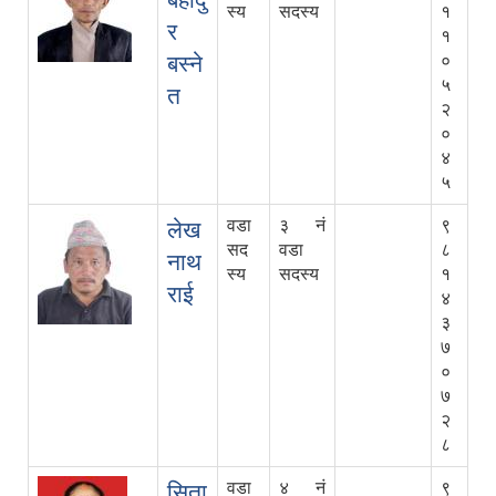
स्य
सदस्य
१
र
१
बस्ने
०
५
त
२
०
४
५
वडा
३ नं
९
लेख
सद
वडा
८
नाथ
स्य
सदस्य
१
राई
४
३
७
०
७
२
८
वडा
४ नं
९
सिता