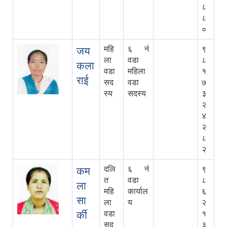
८
८
०
महि
६ नं
९
जय
ला
वडा
८
कला
वडा
महिला
१
राई
सद
वडा
७
स्य
सदस्य
३
२
४
२
८
२
दलि
६ नं
९
कम
त
वडा
८
ला
महि
कार्याल
६
सा
ला
य
२
र्की
वडा
१
सद
३