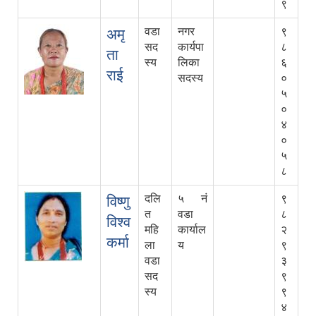
९
वडा
नगर
९
अमृ
सद
कार्यपा
८
ता
स्य
लिका
६
राई
सदस्य
०
५
०
४
०
५
८
दलि
५ नं
९
विष्णु
त
वडा
८
विश्व
महि
कार्याल
२
कर्मा
ला
य
९
वडा
३
सद
९
स्य
९
४