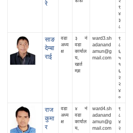
डाँडा
२
रे
९
४
३
८
वडा
३ नं
ward3.sh
९
साङ
अध्य
वडा
adanand
८
देम्बा
क्ष
कार्याल
amun@g
६
राई
य,
mail.com
५
खार्त
१
म्छा
६
२
२
४
०
वडा
४ नं
ward4.sh
९
राज
अध्य
वडा
adanand
८
कुमा
क्ष
कार्याल
amun@g
४
र
य,
mail.com
२