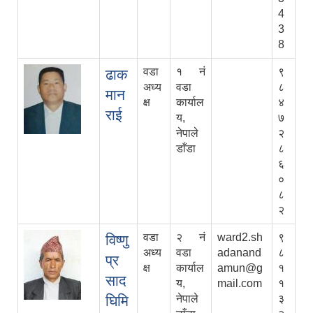
4
3
8
वडा
१ नं
९
ढाक
अध्य
वडा
८
मान
क्ष
कार्याल
४
राई
य,
७
नेपाले
२
डाँडा
८
६
०
८
२
वडा
२ नं
ward2.sh
९
विष्णु
अध्य
वडा
adanand
८
प्र
क्ष
कार्याल
amun@g
१
साद
य,
mail.com
१
घिमि
नेपाले
३