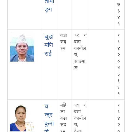
तामा
७
ङ्ग
३
४
१
वडा
१० नं
९
चुडा
सद
वडा
८
मणि
स्य
कार्याल
४
राई
य,
२
साङपा
०
ङ
४
३
९
६
१
महि
११ नं
९
च
ला
वडा
८
न्द्र
वडा
कार्याल
४
कुमा
सद
य,
२
री
स्य
देउरा
०