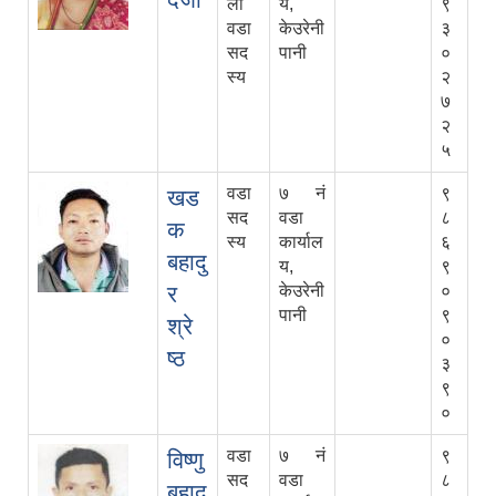
ला
य,
९
वडा
केउरेनी
३
सद
पानी
०
स्य
२
७
२
५
वडा
७ नं
९
खड
सद
वडा
८
क
स्य
कार्याल
६
बहादु
य,
९
र
केउरेनी
०
पानी
९
श्रे
०
ष्ठ
३
९
०
वडा
७ नं
९
विष्णु
सद
वडा
८
बहादु