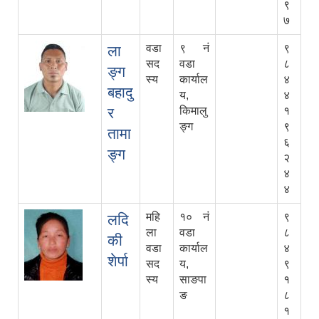
९
७
वडा
९ नं
९
ला
सद
वडा
८
ङ्ग
स्य
कार्याल
४
बहादु
य,
४
र
किमालु
१
ङ्ग
९
तामा
६
ङ्ग
२
४
४
महि
१० नं
९
लदि
ला
वडा
८
की
वडा
कार्याल
४
शेर्पा
सद
य,
९
स्य
साङपा
१
ङ
८
१