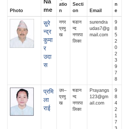
Na
atio
Secti
n
me
Photo
n
on
Email
e
नगर
षडान
surendra
9
सुरे
प्रमु
न्द
udas7@g
8
न्द्र
ख
नगरपा
mail.com
5
कुमा
लिका
2
र
0
2
उदा
3
स
9
7
8
उप–
षडान
Prayangs
9
प्रमि
प्रमु
न्द
123@gm
8
ला
ख
नगरपा
ail.com
4
राई
लिका
2
1
7
3