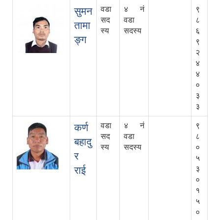
वडा
४ नं
९
सुमन
सद
वडा
८
तामा
स्य
सदस्य
६
ङ्ग
९
२
४
४
०
३
३
वडा
४ नं
९
कर्ण
सद
वडा
८
बहादु
स्य
सदस्य
०
र
५
राई
३
०
१
५
०