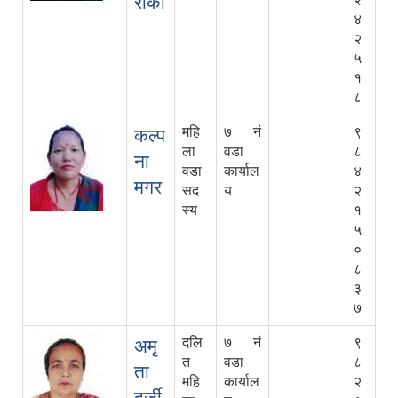
रोका
४
२
५
१
८
महि
७ नं
९
कल्प
ला
वडा
८
ना
वडा
कार्याल
४
मगर
सद
य
२
स्य
१
५
०
८
३
७
दलि
७ नं
९
अमृ
त
वडा
८
ता
महि
कार्याल
२
दर्जी