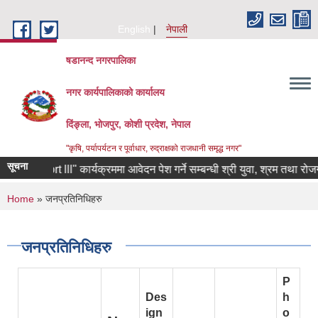
Skip to main content
English
नेपाली
षडानन्द नगरपालिका
नगर कार्यपालिकाको कार्यालय
दिंङ्ला, भोजपुर, कोशी प्रदेश, नेपाल
"कृषि, पर्यापर्यटन र पूर्वाधार, रुद्राक्षको राजधानी समृद्ध नगर"
सूचना
hort lll" कार्यक्रममा आवेदन पेश गर्ने सम्बन्धी श्री युवा, श्रम तथा रोजगार मन्
You are here
Home
» जनप्रतिनिधिहरु
जनप्रतिनिधिहरु
P
Des
h
ign
o