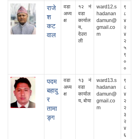
वडा
१२ नं
ward12.s
९
राजे
अध्य
वडा
hadanan
८
श
क्ष
कार्याल
damun@
४
कट
य,
gmail.co
२
वाल
देउरा
m
४
ली
२
५
९
०
०
वडा
१३ नं
ward13.s
९
पदम
अध्य
वडा
hadanan
८
बहादु
क्ष
कार्याल
damun@
४
र
य, बोया
gmail.co
२
तामा
m
२
३
ङ्ग
२
४
६