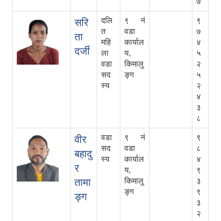
७
दलि
९ नं
९
सरि
त
वडा
७
ता
महि
कार्याल
४
दर्जी
ला
य,
५
वडा
किमालु
२
सद
ङ्ग
५
स्य
२
४
३
८
वडा
९ नं
९
वीर
सद
वडा
८
बहादु
स्य
कार्याल
४
र
य,
९
तामा
किमालु
३
ङ्ग
९
ङ्ग
३
२